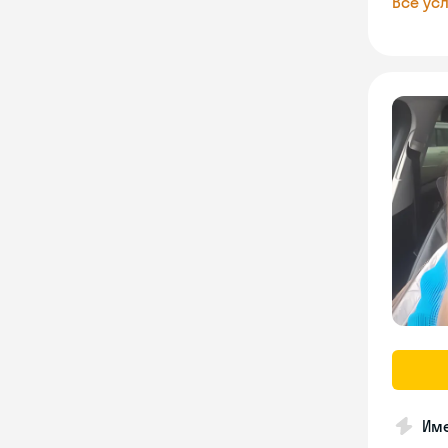
Все усл
Име