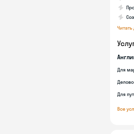
Пр
Со
Читать
Услу
Англи
Для ма
Делово
Для пу
Все усл