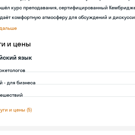
ошёл курс преподавания, сертифицированный Кембридж
здаёт комфортную атмосферу для обсуждений и дискусс
 дальше
ги и цены
йский язык
ркетологов
й - для бизнеса
тешествий
уги и цены (5)