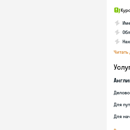
Кур
Име
Об
На
Читать
Услу
Англи
Делово
Для пу
Для на