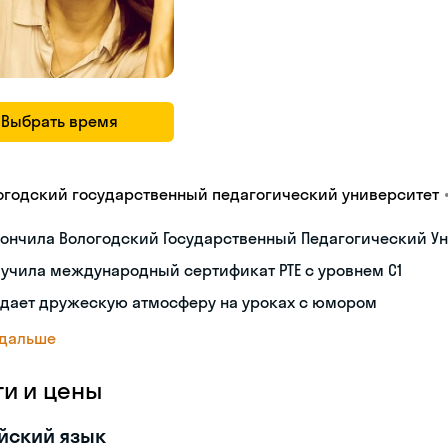
Выбрать время
огодский государственный педагогический университет
ончила Вологодский Государственный Педагогический Ун
учила международный сертификат PTE с уровнем C1
здает дружескую атмосферу на уроках с юмором
 дальше
ги и цены
йский язык