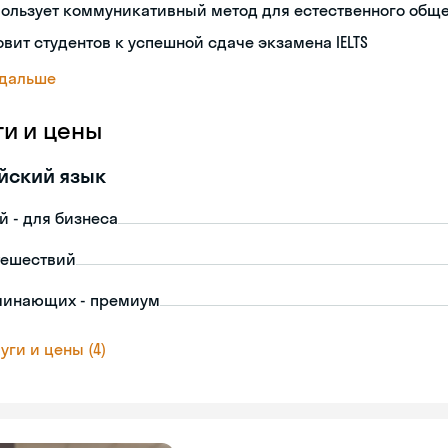
пользует коммуникативный метод для естественного общ
овит студентов к успешной сдаче экзамена IELTS
 дальше
ги и цены
йский язык
й - для бизнеса
тешествий
чинающих - премиум
уги и цены (4)