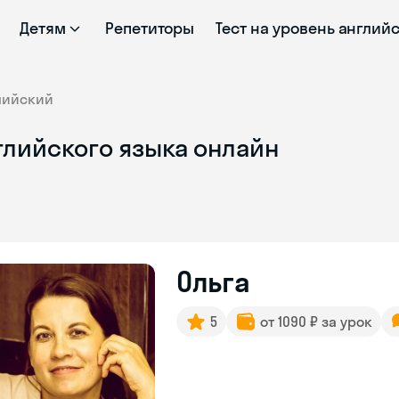
Детям
Репетиторы
Тест на уровень англий
лийский
глийского языка онлайн
Ольга
5
от 1090 ₽ за урок