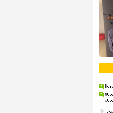
Нов
Обр
обра
Око