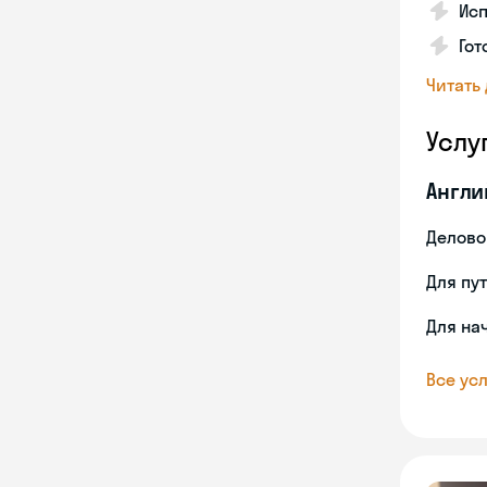
Ис
Гот
Читать
Услу
Англи
Делово
Для пу
Для на
Все усл