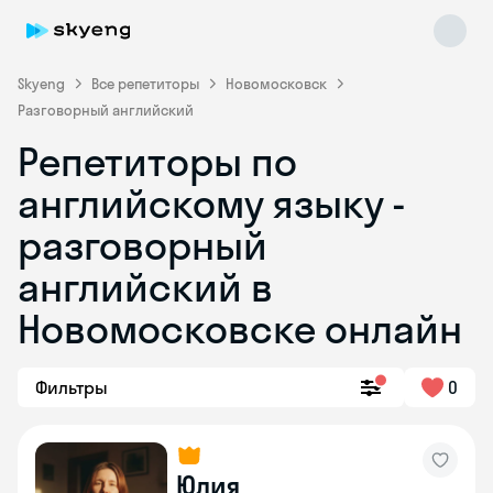
Skyeng
Все репетиторы
Новомосковск
Разговорный английский
Репетиторы по
английскому языку -
разговорный
английский в
Skyeng Chat
online
Новомосковске онлайн
Фильтры
0
Юлия