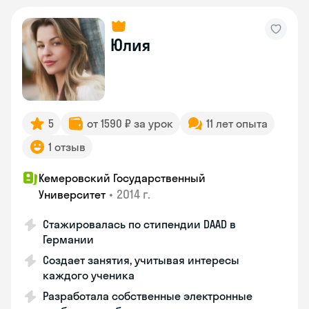
Юлия
5
от 1590 ₽ за урок
11 лет опыта
1 отзыв
Кемеровский Государственный
•
2014 г.
Университет
Стажировалась по стипендии DAAD в
Германии
Создает занятия, учитывая интересы
каждого ученика
Разработала собственные электронные