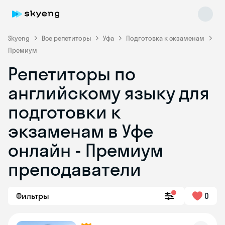
Skyeng
Все репетиторы
Уфа
Подготовка к экзаменам
Премиум
Репетиторы по
английскому языку для
подготовки к
экзаменам в Уфе
Skyeng Chat
online
онлайн - Премиум
преподаватели
Фильтры
0