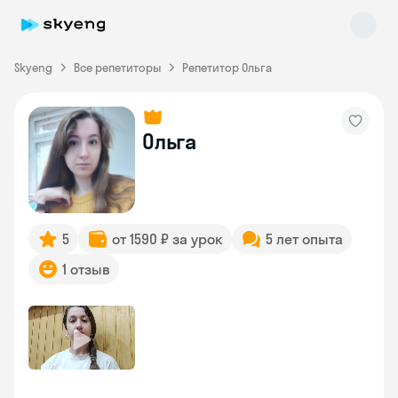
Skyeng
Все репетиторы
Репетитор Ольга
Ольга
Skyeng Chat
online
5
от 1590 ₽ за урок
5 лет опыта
1 отзыв