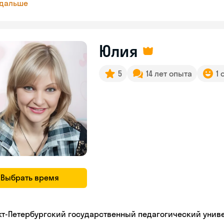
 дальше
Юлия
5
14 лет опыта
1 
Выбрать время
кт-Петербургский государственный педагогический унив