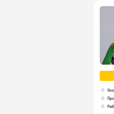
Око
Про
Ра