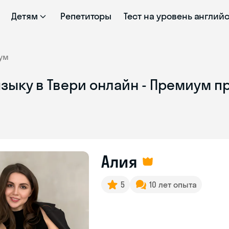
Детям
Репетиторы
Тест на уровень англий
ум
зыку в Твери онлайн - Премиум п
Алия
5
10 лет опыта