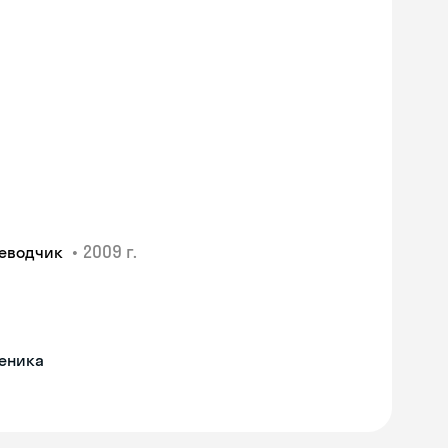
•
2009 г.
реводчик
ченика