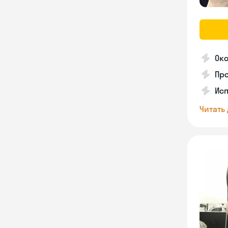
Око
Про
Ис
Читать