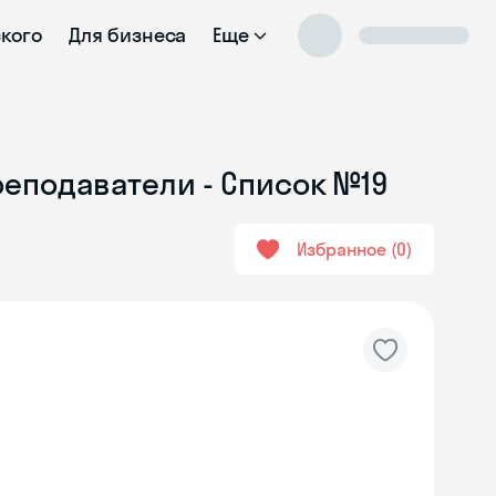
ского
Для бизнеса
Еще
реподаватели - Список №19
Избранное
0