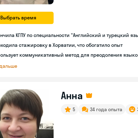
Выбрать время
нчила КГПУ по специальности "Английский и турецкий яз
ходила стажировку в Хорватии, что обогатило опыт
пользует коммуникативный метод для преодоления языко
 дальше
Анна
5
34 года опыта