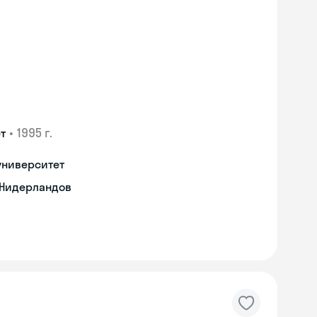
•
1995 г.
т
университет
 Нидерландов
Skyeng Chat
online