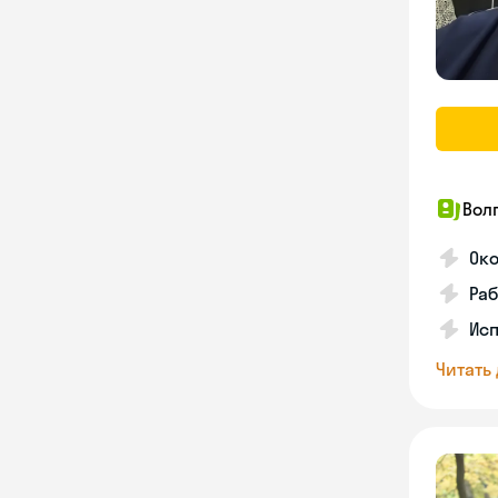
Вол
Ок
Ра
Исп
Читать