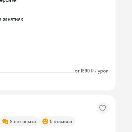
верситет
а занятиях
от 1590 ₽ / урок
9 лет опыта
5 отзывов