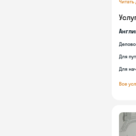
Читать
Услу
Англи
Делово
Для пу
Для на
Все усл