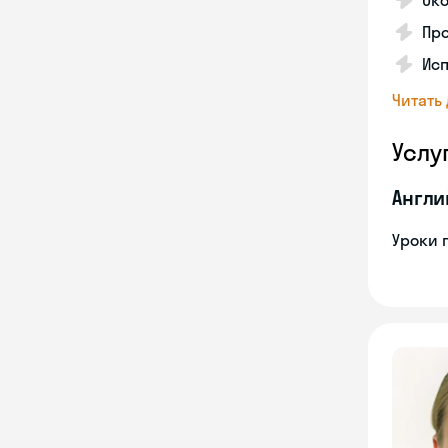
Око
Про
Исп
Читать
Услу
Англи
Уроки 