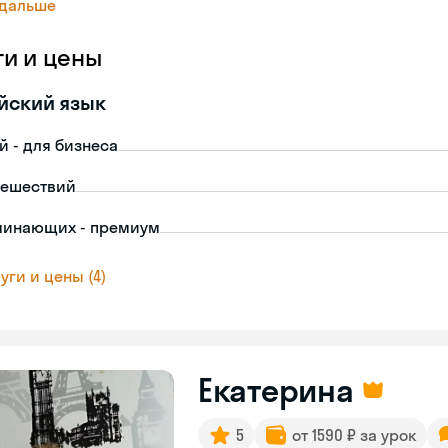
 дальше
ги и цены
йский язык
й - для бизнеса
тешествий
чинающих - премиум
уги и цены (4)
Екатерина
5
от 1590 ₽ за урок