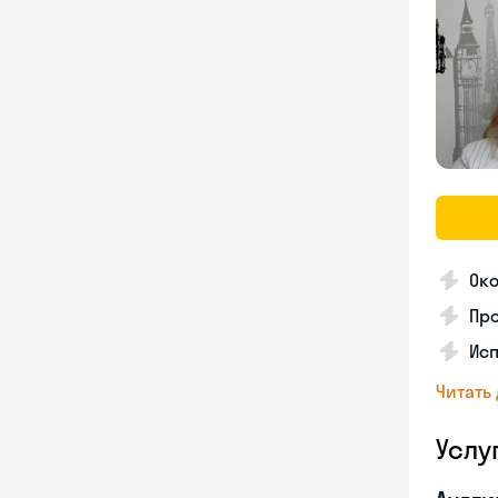
Око
Пр
Ис
Читать
Услу