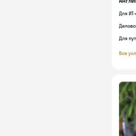
Англи
Для ИТ
Делово
Для пу
Все усл