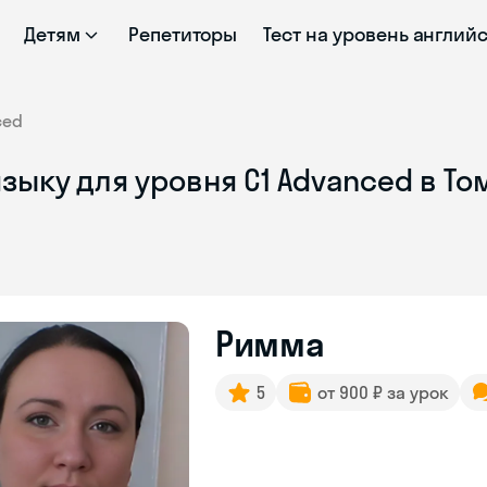
Детям
Репетиторы
Тест на уровень англий
ced
зыку для уровня C1 Advanced в То
Римма
5
от 900 ₽ за урок