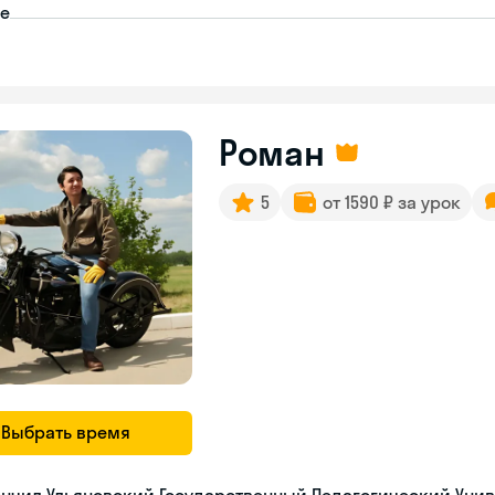
пе
Роман
5
от 1590 ₽ за урок
Выбрать время