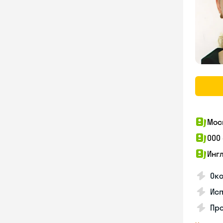
Мос
ООО
Инг
Око
Ис
Пр