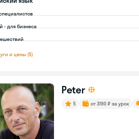
йский язык
-специалистов
й - для бизнеса
тешествий
уги и цены (5)
Peter
5
от 3190 ₽ за урок