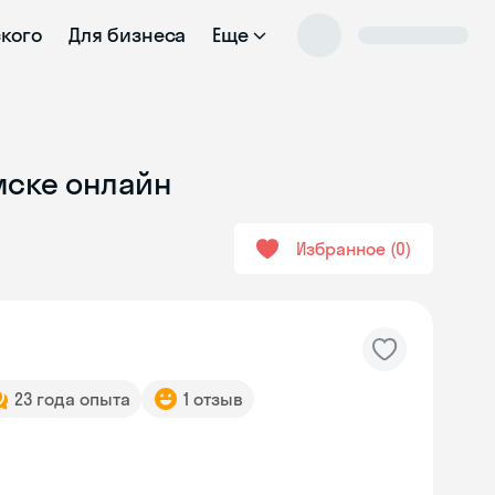
ского
Для бизнеса
Еще
мске онлайн
Избранное
0
23 года опыта
1 отзыв