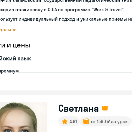
нчил Ульяновский Государственный Педагогический Уни
ходил стажировку в США по программе "Work & Travel"
ользует индивидуальный подход и уникальные приемы н
 дальше
ги и цены
йский язык
премиум
Светлана
4.91
от 1590 ₽ за урок