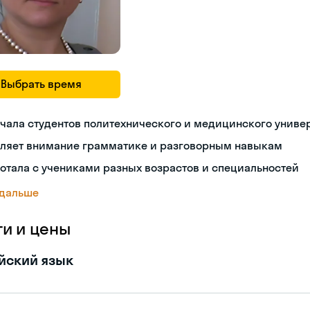
Выбрать время
чала студентов политехнического и медицинского униве
еляет внимание грамматике и разговорным навыкам
отала с учениками разных возрастов и специальностей
 дальше
ги и цены
йский язык