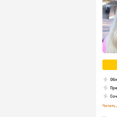
Об
Пре
Соч
Читать