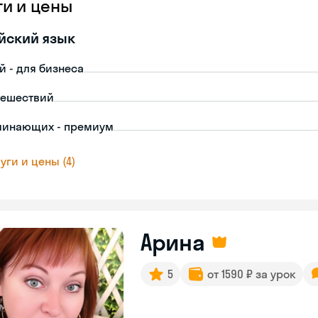
ги и цены
йский язык
й - для бизнеса
тешествий
чинающих - премиум
уги и цены (4)
Арина
5
от 1590 ₽ за урок