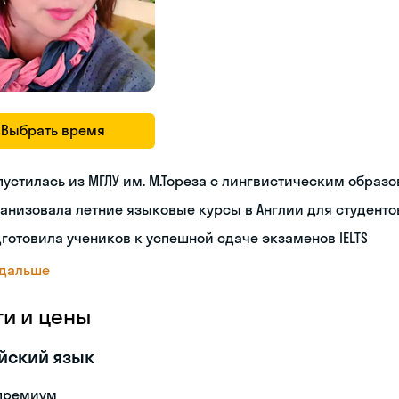
Выбрать время
устилась из МГЛУ им. М.Тореза с лингвистическим образ
анизовала летние языковые курсы в Англии для студенто
готовила учеников к успешной сдаче экзаменов IELTS
 дальше
ги и цены
йский язык
премиум