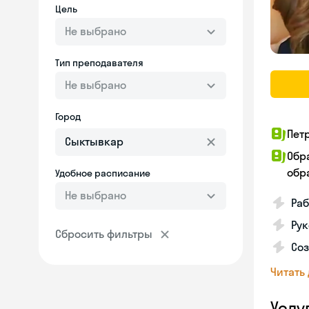
Цель
Не выбрано
Тип преподавателя
Не выбрано
Город
Пет
Обр
обра
Удобное расписание
Не выбрано
Раб
Рук
Сбросить фильтры
Со
Читать
Услу