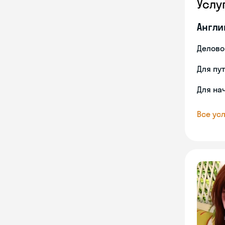
Услу
Англи
Делово
Для пу
Для на
Все усл