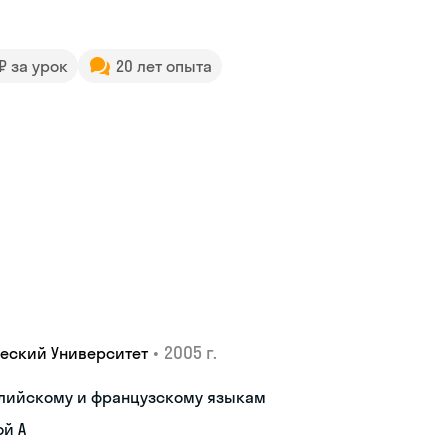
 ₽ за урок
20 лет опыта
•
2005 г.
еский Университет
глийскому и французскому языкам
ой A