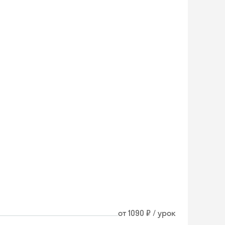
Skyeng Chat
от 1090 ₽ / урок
online