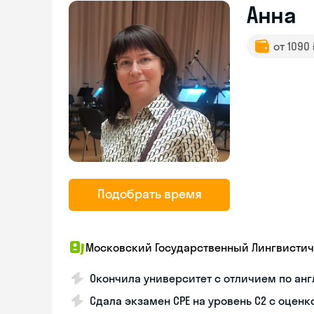
Анна
от 1090
Подобрать время
Московский Государственный Лингвистич
Окончила университет с отличием по ан
Сдала экзамен СРЕ на уровень С2 с оценк