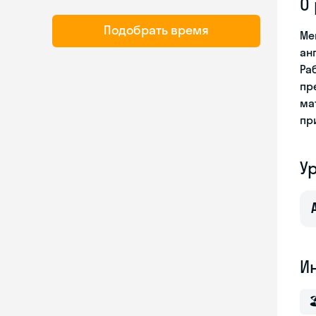
О
Подобрать время
Ме
ан
Ра
пр
ма
пр
У
И
