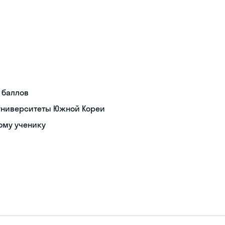
0 баллов
 университеты Южной Кореи
ому ученику