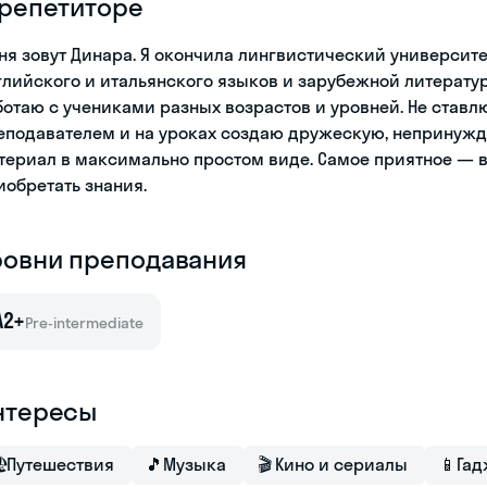
 репетиторе
ня зовут Динара. Я окончила лингвистический университ
глийского и итальянского языков и зарубежной литературы
ботаю с учениками разных возрастов и уровней. Не став
еподавателем и на уроках создаю дружескую, непринужд
териал в максимально простом виде. Самое приятное — в
иобретать знания.
ровни преподавания
A2+
Pre-intermediate
нтересы

Путешествия
🎵
Музыка
🎬
Кино и сериалы
📱
Гад