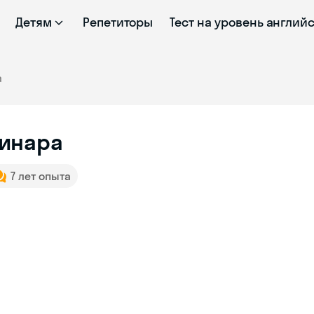
Детям
Репетиторы
Тест на уровень англий
а
инара
7 лет опыта