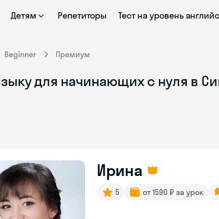
Детям
Репетиторы
Тест на уровень англий
Beginner
Премиум
языку для начинающих с нуля в С
Ирина
5
от 1590 ₽ за урок