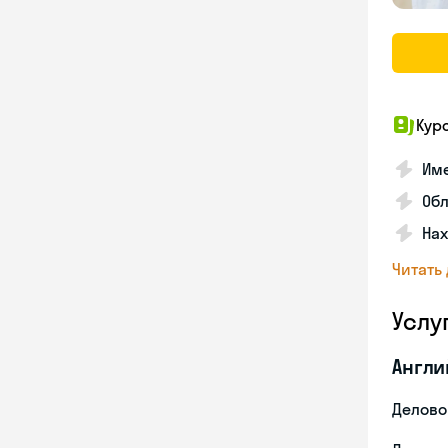
Кур
Име
Об
На
Читать
Услу
Англи
Делово