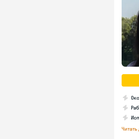
Око
Ра
Ис
Читать