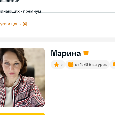
тешествий
чинающих - премиум
уги и цены (4)
Марина
5
от 1590 ₽ за урок