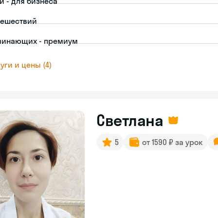
й - для бизнеса
тешествий
чинающих - премиум
уги и цены (4)
Светлана
5
от 1590 ₽ за урок