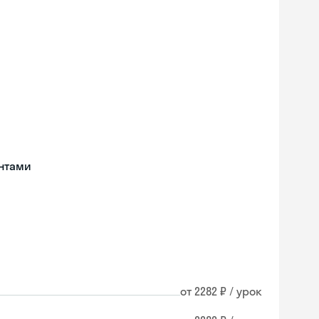
нтами
от 2282 ₽ / урок