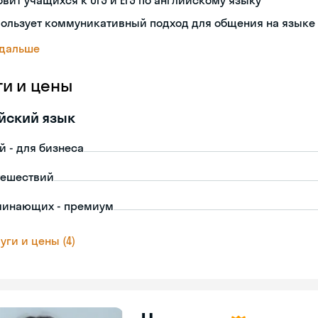
овит учащихся к ОГЭ и ЕГЭ по английскому языку
пользует коммуникативный подход для общения на языке
 дальше
ги и цены
йский язык
й - для бизнеса
тешествий
чинающих - премиум
уги и цены (4)