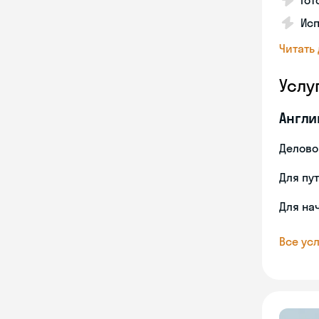
Гот
Ис
Читать
Услу
Англи
Делово
Для пу
Для на
Все усл