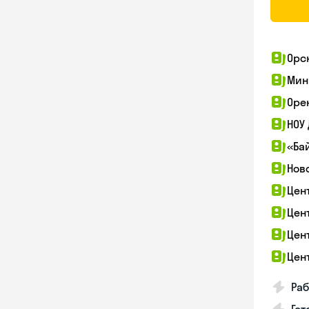
Орс
Мин
Оре
НОУ
«Ба
Нов
Цен
Цен
Цен
Цен
Раб