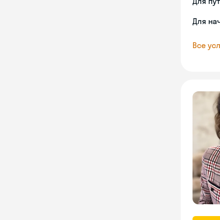
Для пу
Для на
Все усл