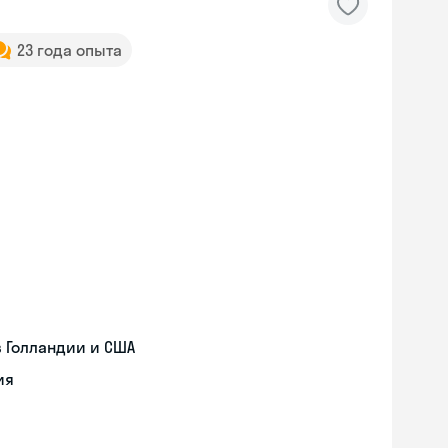
23 года опыта
 Голландии и США
ия
Skyeng Chat
online