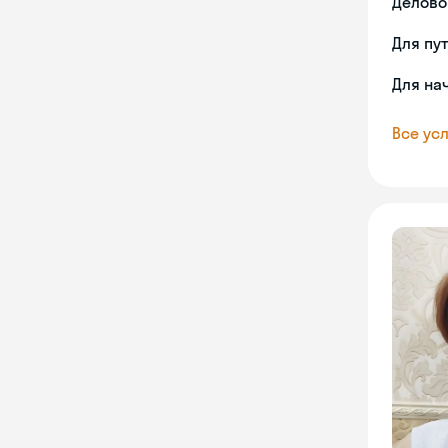
Делово
Для пу
Для на
Все усл