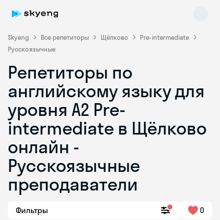
Skyeng
Все репетиторы
Щёлково
Pre-intermediate
Русскоязычные
Репетиторы по
английскому языку для
уровня A2 Pre-
intermediate в Щёлково
Skyeng Chat
online
онлайн -
Русскоязычные
преподаватели
Фильтры
0