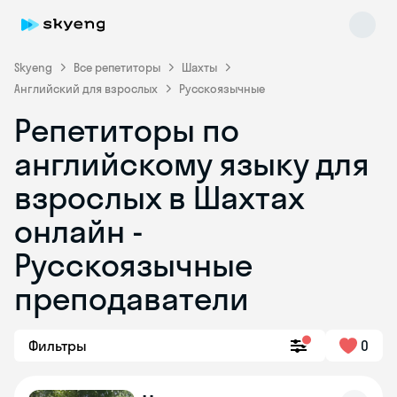
Skyeng
Все репетиторы
Шахты
Английский для взрослых
Русскоязычные
Репетиторы по
английскому языку для
взрослых в Шахтах
онлайн -
Skyeng Chat
online
Русскоязычные
преподаватели
Фильтры
0