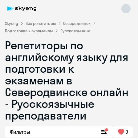
Skyeng
Все репетиторы
Северодвинск
Подготовка к экзаменам
Русскоязычные
Репетиторы по
английскому языку для
подготовки к
экзаменам в
Skyeng Chat
online
Северодвинске онлайн
- Русскоязычные
преподаватели
Фильтры
0