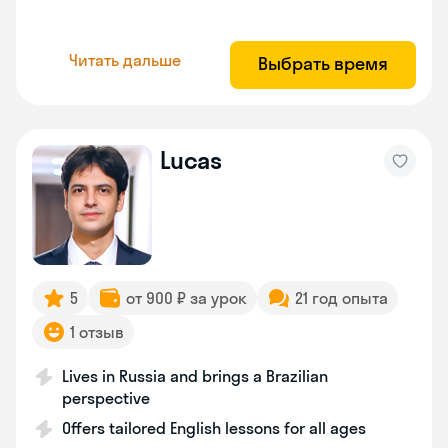
Читать дальше
Выбрать время
Lucas
5
от 900 ₽ за урок
21 год опыта
1 отзыв
Lives in Russia and brings a Brazilian
perspective
Offers tailored English lessons for all ages