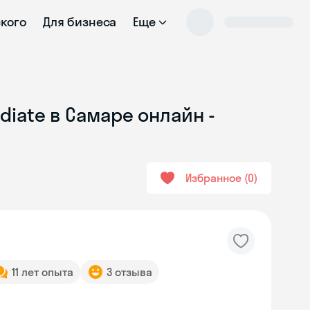
ского
Для бизнеса
Еще
diate в Самаре онлайн -
Избранное
0
11 лет опыта
3 отзыва