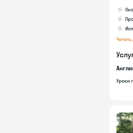
Ок
Про
Исп
Читать
Услу
Англи
Уроки 