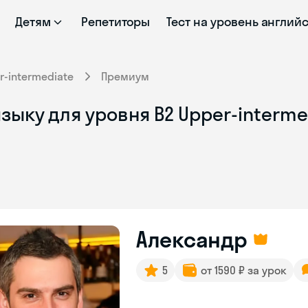
Детям
Репетиторы
Тест на уровень англий
r-intermediate
Премиум
зыку для уровня B2 Upper-interme
Александр
5
от 1590 ₽ за урок