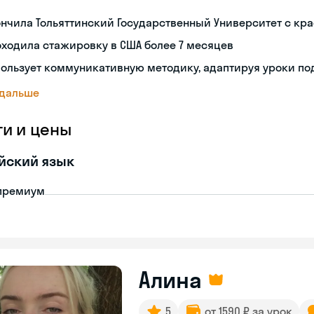
ончила Тольяттинский Государственный Университет с к
ходила стажировку в США более 7 месяцев
ользует коммуникативную методику, адаптируя уроки по
 дальше
ги и цены
йский язык
премиум
Алина
5
от 1590 ₽ за урок