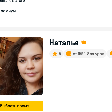
вка к ЕГЭ/ОГЭ
премиум
Наталья
5
от 1590 ₽ за урок
Выбрать время