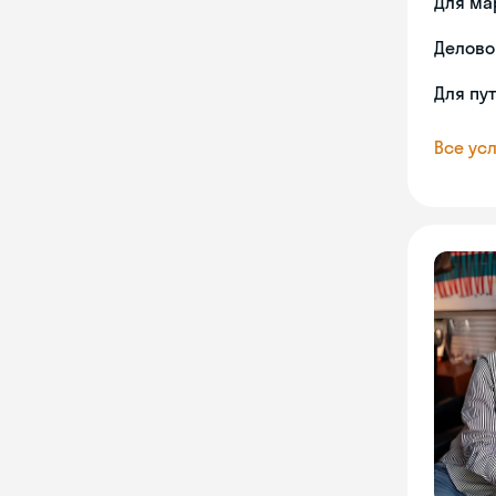
Для ма
Делово
Для пу
Все усл