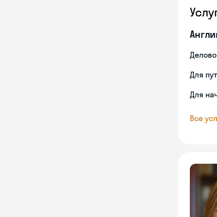
Услу
Англи
Делово
Для пу
Для на
Все усл