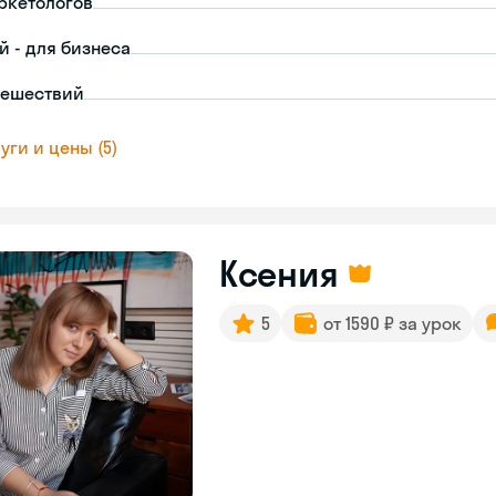
ркетологов
й - для бизнеса
тешествий
уги и цены (5)
Ксения
5
от 1590 ₽ за урок