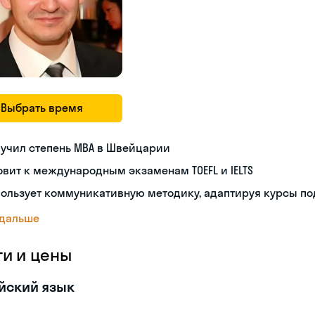
Выбрать время
учил степень MBA в Швейцарии
овит к международным экзаменам TOEFL и IELTS
ользует коммуникативную методику, адаптируя курсы по
 дальше
ги и цены
йский язык