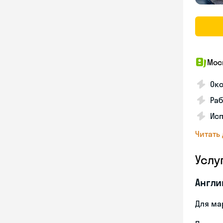
Мос
Око
Раб
Исп
Читать
Услу
Англи
Для ма