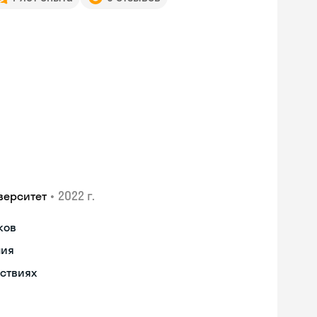
•
2022 г.
верситет
ков
ния
ествиях