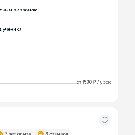
расным дипломом
д ученика
от 1590 ₽ / урок
7 лет опыта
6 отзывов