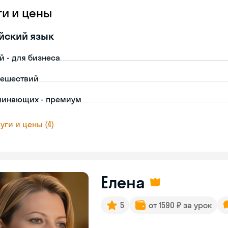
ги и цены
йский язык
й - для бизнеса
тешествий
чинающих - премиум
уги и цены (4)
Елена
5
от 1590 ₽ за урок