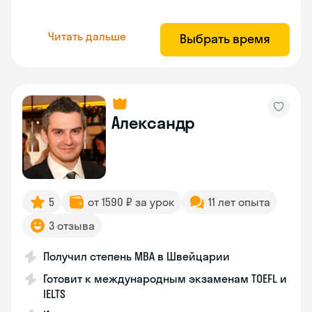
Читать дальше
Выбрать время
Александр
5
от 1590 ₽ за урок
11 лет опыта
3 отзыва
Получил степень MBA в Швейцарии
Готовит к международным экзаменам TOEFL и
IELTS