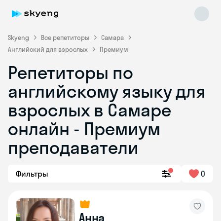
Skyeng
Все репетиторы
Самара
Английский для взрослых
Премиум
Репетиторы по
английскому языку для
взрослых в Самаре
онлайн - Премиум
Skyeng Chat
online
преподаватели
Фильтры
0
Анна