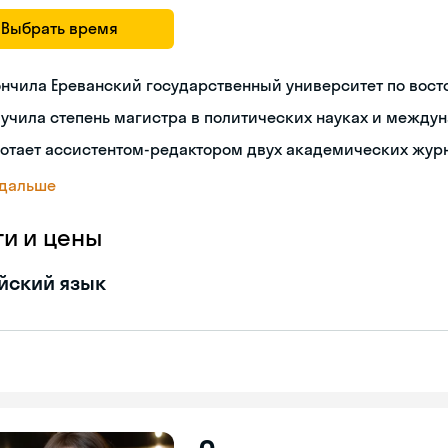
Выбрать время
ончила Ереванский государственный университет по вос
учила степень магистра в политических науках и между
ботает ассистентом-редактором двух академических жур
 дальше
ги и цены
йский язык