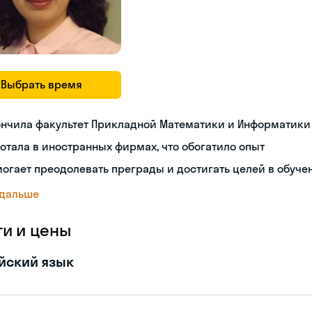
Выбрать время
ончила факультет Прикладной Математики и Информатики
отала в иностранных фирмах, что обогатило опыт
огает преодолевать преграды и достигать целей в обуче
 дальше
ги и цены
йский язык