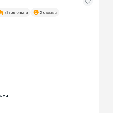
21 год опыта
2 отзыва
рами
Skyeng Chat
online