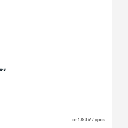
нии
от 1090 ₽ / урок