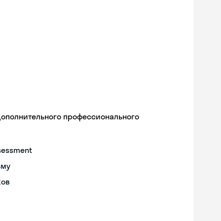
дополнительного профессионального
sessment
ьму
ков