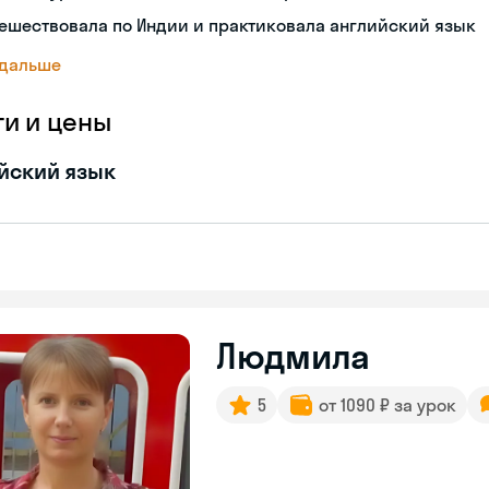
ешествовала по Индии и практиковала английский язык
 дальше
ги и цены
йский язык
Людмила
5
от 1090 ₽ за урок