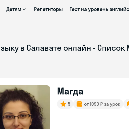
Детям
Репетиторы
Тест на уровень англий
зыку в Салавате онлайн - Список 
Магда
5
от 1090 ₽ за урок