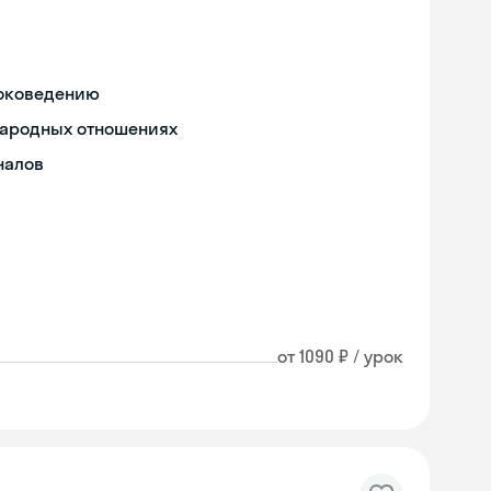
токоведению
народных отношениях
налов
от 1090 ₽ / урок