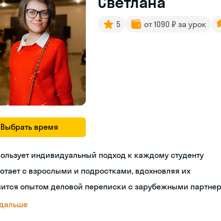
Светлана
5
от 1090 ₽ за урок
Выбрать время
ользует индивидуальный подход к каждому студенту
отает с взрослыми и подростками, вдохновляя их
лится опытом деловой переписки с зарубежными партне
 дальше