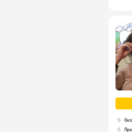
Ок
Пр