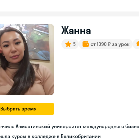
Жанна
5
от 1090 ₽ за урок
Выбрать время
ончила Алмаатинский университет международного бизн
ошла курсы в колледже в Великобритании