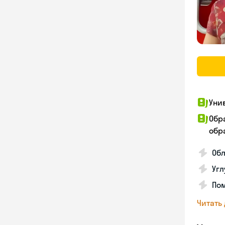
Уни
Обр
обра
Об
Угл
Пом
Читать