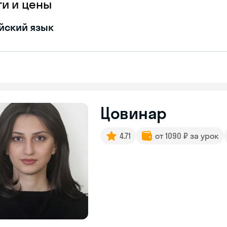
ги и цены
йский язык
Цовинар
4.71
от 1090 ₽ за урок