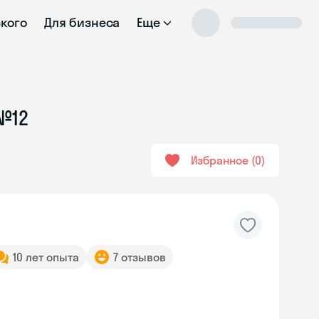
ского
Для бизнеса
Еще
№12
Избранное
0
10 лет опыта
7 отзывов