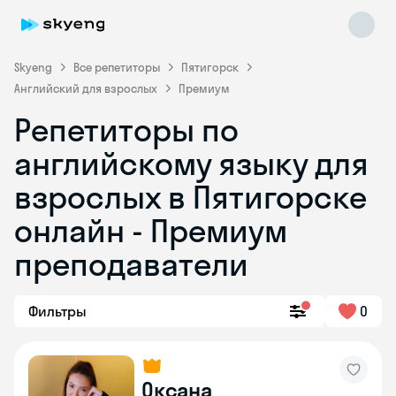
Skyeng
Все репетиторы
Пятигорск
Английский для взрослых
Премиум
Репетиторы по
английскому языку для
взрослых в Пятигорске
онлайн - Премиум
Skyeng Chat
online
преподаватели
Фильтры
0
Оксана