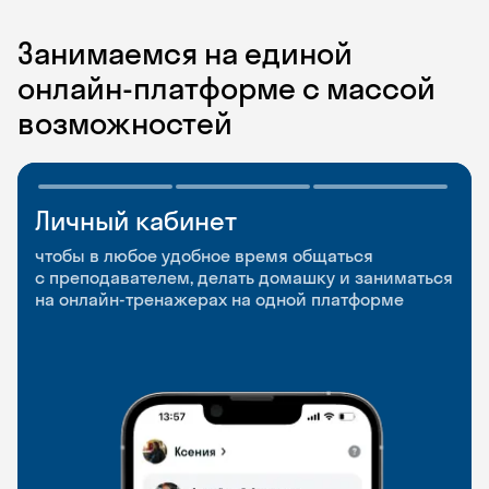
Занимаемся на единой
онлайн-платформе с массой
возможностей
Личный кабинет
Мобильное
Разговорные клубы
приложение
и Talks
чтобы в любое удобное время общаться
с преподавателем, делать домашку и заниматься
чтобы заниматься и изучать новые слова где
Групповые занятия для разговорной практики
на онлайн-тренажерах на одной платформе
и когда удобно
и индивидуальные встречи с преподавателями
со всего мира, чтобы общаться на английском
свободно