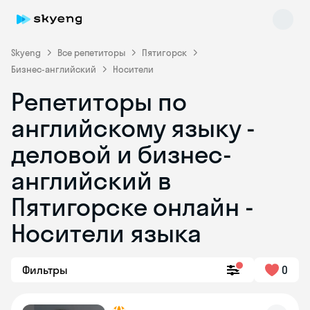
Skyeng
Все репетиторы
Пятигорск
Бизнес-английский
Носители
Репетиторы по
английскому языку -
деловой и бизнес-
английский в
Skyeng Chat
online
Пятигорске онлайн -
Носители языка
Фильтры
0