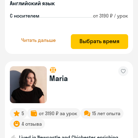
Английский язык
С носителем
от 3190 ₽ / урок
Читать дальше
Выбрать время
Maria
5
от 3190 ₽ за урок
15 лет опыта
4 отзыва
Lived in Newcastle and Chichester, enriching