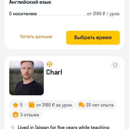
Английский язык
С носителем
от 3190 ₽ / урок
Читать дальше
Выбрать время
Charl
5
от 3190 ₽ за урок
20 лет опыта
3 отзыва
Lived in Taiwan for five years while teaching