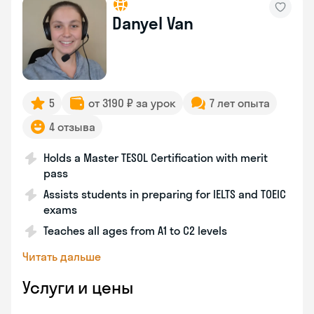
Danyel Van
5
от 3190 ₽ за урок
7 лет опыта
4 отзыва
Holds a Master TESOL Certification with merit
pass
Assists students in preparing for IELTS and TOEIC
exams
Teaches all ages from A1 to C2 levels
Читать дальше
Услуги и цены