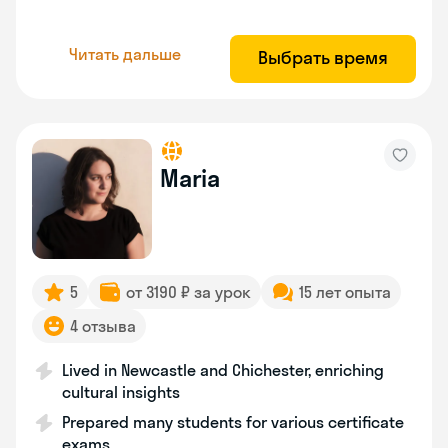
Читать дальше
Выбрать время
Maria
5
от 3190 ₽ за урок
15 лет опыта
4 отзыва
Lived in Newcastle and Chichester, enriching
cultural insights
Prepared many students for various certificate
exams