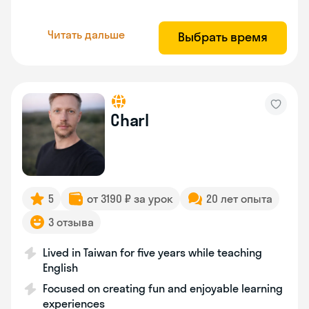
Читать дальше
Выбрать время
Charl
5
от 3190 ₽ за урок
20 лет опыта
3 отзыва
Lived in Taiwan for five years while teaching
English
Focused on creating fun and enjoyable learning
experiences