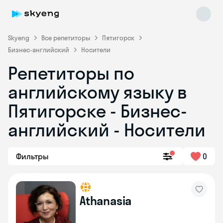
Skyeng
Все репетиторы
Пятигорск
Бизнес-английский
Носители
Репетиторы по
английскому языку в
Пятигорске - Бизнес-
английский - Носители
Skyeng Chat
online
Фильтры
0
Athanasia