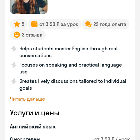
5
от 3190 ₽ за урок
22 года опыта
3 отзыва
Helps students master English through real
conversations
Focuses on speaking and practical language
use
Creates lively discussions tailored to individual
goals
Читать дальше
Услуги и цены
Английский язык
С носителем
от 3190 ₽ / урок