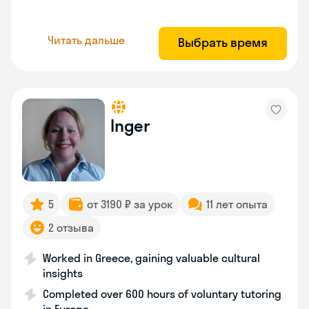
Читать дальше
Выбрать время
Inger
5
от 3190 ₽ за урок
11 лет опыта
2 отзыва
Worked in Greece, gaining valuable cultural
insights
Completed over 600 hours of voluntary tutoring