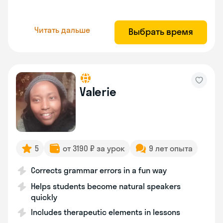
Читать дальше
Выбрать время
Valerie
5
от 3190 ₽ за урок
9 лет опыта
Corrects grammar errors in a fun way
Helps students become natural speakers
quickly
Includes therapeutic elements in lessons