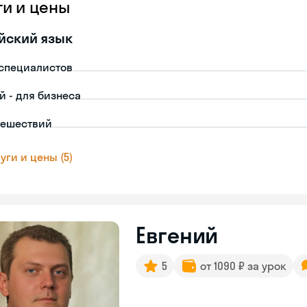
ги и цены
йский язык
-специалистов
й - для бизнеса
тешествий
уги и цены (5)
Евгений
5
от 1090 ₽ за урок