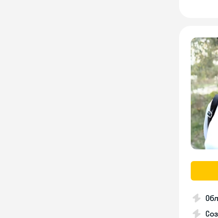
Обл
Со