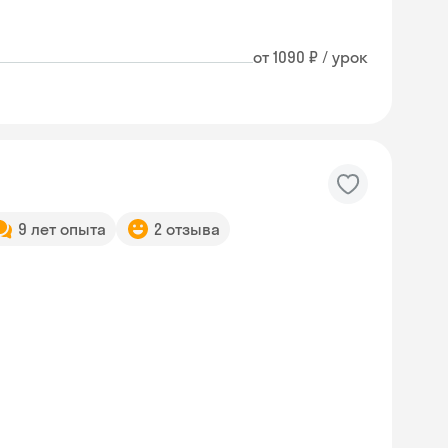
от 1090 ₽ / урок
9 лет опыта
2 отзыва
Skyeng Chat
online