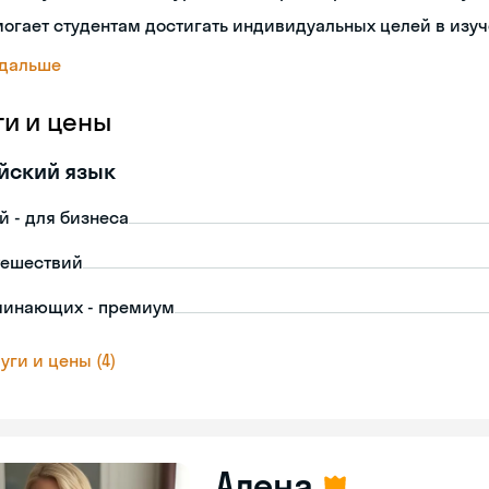
огает студентам достигать индивидуальных целей в изу
 дальше
ги и цены
йский язык
й - для бизнеса
тешествий
чинающих - премиум
уги и цены (4)
Алена