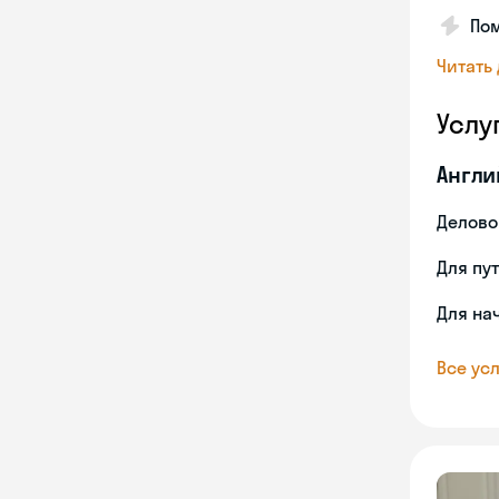
Пом
Читать
Услу
Англи
Делово
Для пу
Для на
Все усл