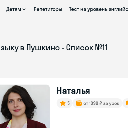
Детям
Репетиторы
Тест на уровень англий
зыку в Пушкино - Список №11
Наталья
5
от 1090 ₽ за урок