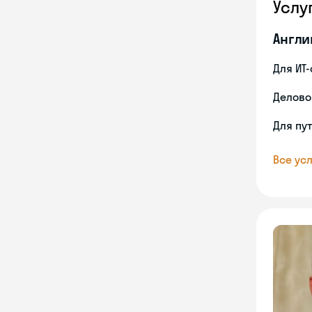
Услу
Англи
Для ИТ
Делово
Для пу
Все усл