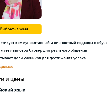
Выбрать время
актикует коммуникативный и личностный подходы в обуч
имает языковой барьер для реального общения
тывает цели учеников для достижения успеха
 дальше
ги и цены
йский язык