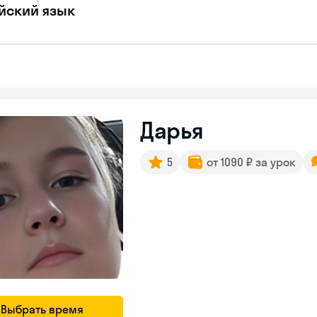
йский язык
Дарья
5
от 1090 ₽ за урок
Выбрать время