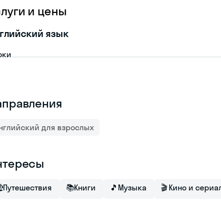
слуги и цены
глийский язык
оки
аправления
нглийский для взрослых
нтересы

Путешествия
📚
Книги
🎵
Музыка
🎬
Кино и сериа