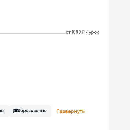
от 1090 ₽ / урок
лы
🎓
Образование
Развернуть