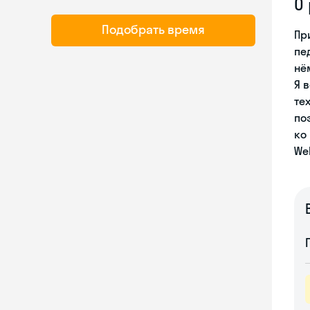
О
Подобрать время
Пр
пе
нё
Я 
те
по
ко
Wel