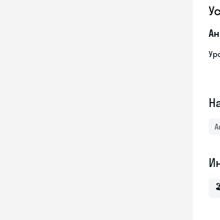
У
Ан
Ур
Н
А
И
