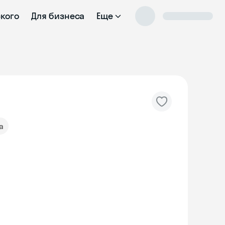
ского
Для бизнеса
Еще
а