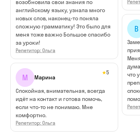
возобновила свои знания по
Репет
английскому языку, узнала много
новых слов, наконец-то поняла
сложную грамматику! Это было для
В
меня тоже важно Большое спасибо
Заме
за уроки!
прия
Репетитор: Ольга
Меня
дума
5
★
что 
М
Марина
преп
Спокойная, внимательная, всегда
спок
идёт на контакт и готова помочь,
помо
если что-то не понимаю. Мне
Репет
комфортно.
Репетитор: Ольга