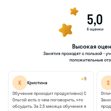
5,0
4 оценки
Высокая оце
Занятия проходят с пользой - у
положительные отз
5
★
К
S
Кристина
Обучение проходит продуктивно) С
Отли
Ольгой есть о чем поговорить, что
Зани
обсудить. За 2,5 месяца обучения я
прод