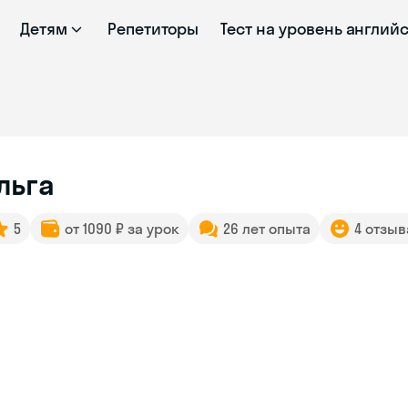
Детям
Репетиторы
Тест на уровень англий
льга
5
от 1090 ₽ за урок
26 лет опыта
4 отзыв