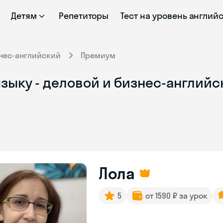
Детям
Репетиторы
Тест на уровень англий
нес-английский
Премиум
зыку - деловой и бизнес-английс
Лола
5
от 1590 ₽ за урок