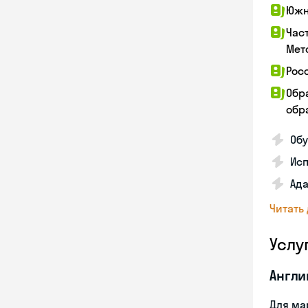
Южн
Час
Мет
Рос
Обр
обра
Обу
Ис
Ада
Читать
Услу
Англи
Для ма