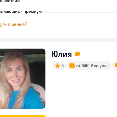
тешествий
чинающих - премиум
уги и цены (4)
Юлия
5
от 1590 ₽ за урок