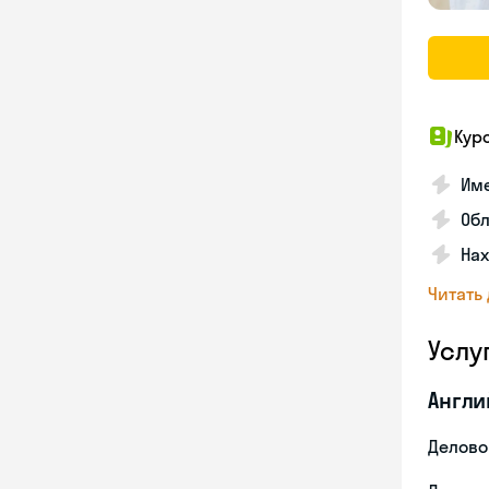
Кур
Име
Об
На
Читать
Услу
Англи
Делово