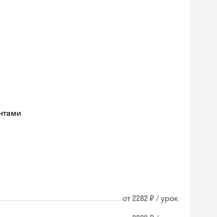
нтами
от 2282 ₽ / урок