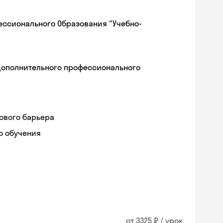
ессионального Образования "Учебно-
дополнительного профессионального
ового барьера
о обучения
Skyeng Chat
online
от 3325 ₽ / урок