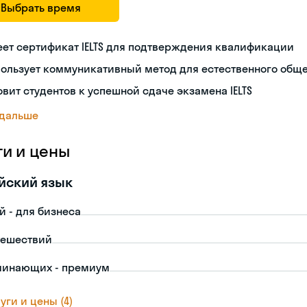
Выбрать время
ет сертификат IELTS для подтверждения квалификации
пользует коммуникативный метод для естественного общ
овит студентов к успешной сдаче экзамена IELTS
 дальше
ги и цены
йский язык
й - для бизнеса
тешествий
чинающих - премиум
уги и цены (4)