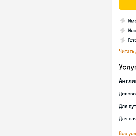
Име
Ис
Гот
Читать
Услу
Англи
Делово
Для пу
Для на
Все усл