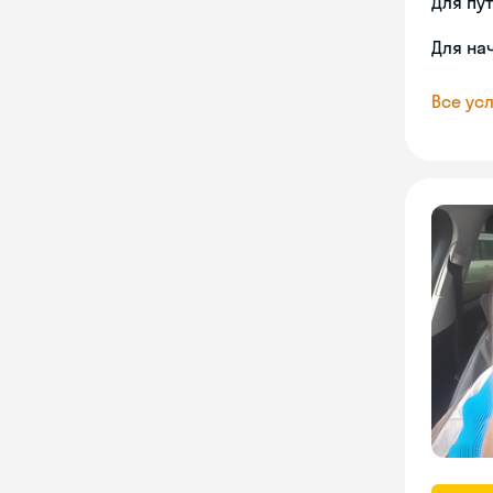
Для пу
Для на
Все усл