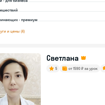
й - для бизнеса
тешествий
чинающих - премиум
уги и цены (4)
Светлана
5
от 1590 ₽ за урок