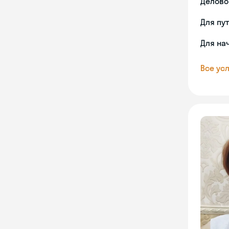
Делово
Для пу
Для на
Все усл