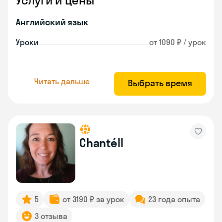
Услуги и цены
Английский язык
Уроки
от 1090 ₽ / урок
Читать дальше
Выбрать время
Chantéll
5
от 3190 ₽ за урок
23 года опыта
3 отзыва