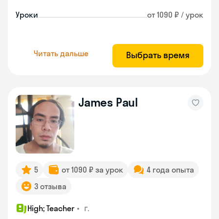
Уроки
от 1090 ₽ / урок
Читать дальше
Выбрать время
James Paul
5
от 1090 ₽ за урок
4 года опыта
3 отзыва
•
г.
High; Teacher