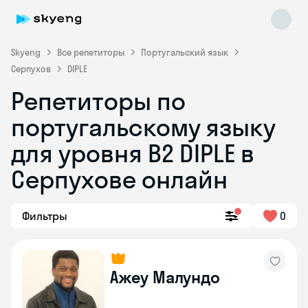
Skyeng
Все репетиторы
Португальский язык
Серпухов
DIPLE
Репетиторы по
португальскому языку
Skyeng Chat
для уровня B2 DIPLE в
online
Серпухове онлайн
Фильтры
0
Ажеу Малундо