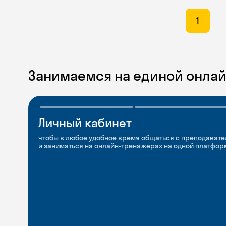
1
Занимаемся на единой онла
Личный кабинет
Мобильное
Разговорные клубы
приложение
и Talks
чтобы в любое удобное время общаться с преподавате
и заниматься на онлайн-тренажерах на одной платфор
чтобы заниматься и изучать новые слова где и когда у
Групповые занятия для разговорной практики и индив
с преподавателями со всего мира, чтобы общаться на