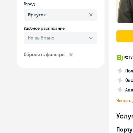
Город
Удобное расписание
Не выбрано
Сбросить фильтры
РХТ
По
Ок
Ада
Читать
Услу
Порту