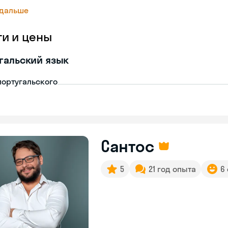
 дальше
ги и цены
гальский язык
португальского
Сантос
5
21 год опыта
6