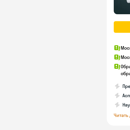
Мос
Мос
Обр
обра
Пр
Асп
Нау
Читать