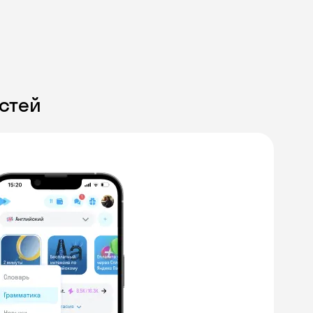
стей
Skyeng Chat
online