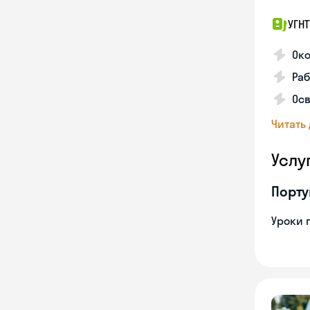
УГНТ
Око
Ра
Осв
Читать
Услу
Порту
Уроки 