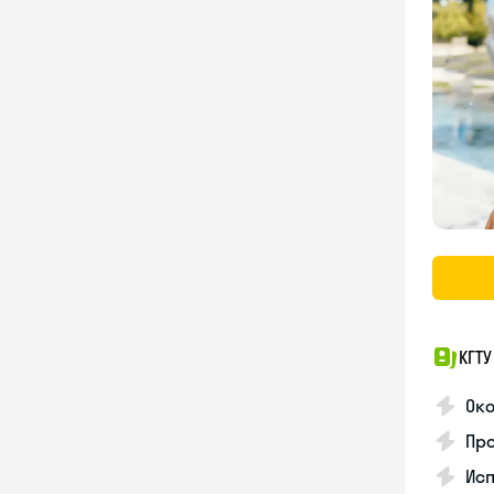
КГТУ
Ок
Про
Ис