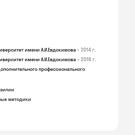
•
2014 г.
верситет имени А.И.Евдокимова
•
2016 г.
верситет имени А.И.Евдокимова
дополнительного профессионального
азилии
ные методики