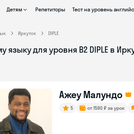
Детям
Репетиторы
Тест на уровень англий
зык
Иркутск
DIPLE
 языку для уровня B2 DIPLE в Ирк
Ажеу Малундо
5
от 1590 ₽ за урок