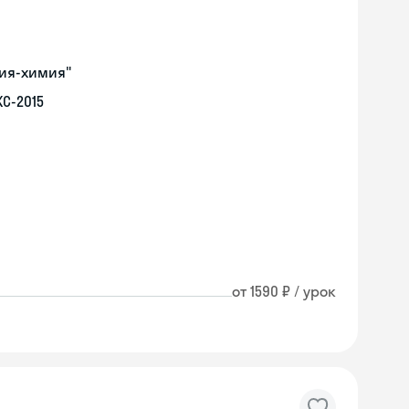
гия-химия"
С-2015
от 1590 ₽ / урок