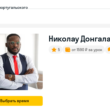
португальского
Николау Донгала
5
от 1590 ₽ за урок
Выбрать время