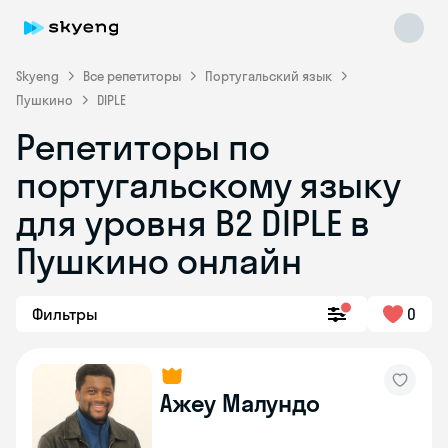
Skyeng
Все репетиторы
Португальский язык
Пушкино
DIPLE
Репетиторы по
португальскому языку
Skyeng Chat
для уровня B2 DIPLE в
online
Пушкино онлайн
Фильтры
0
Ажеу Малундо