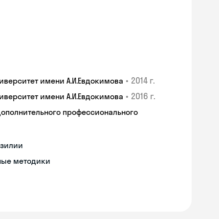
•
2014 г.
верситет имени А.И.Евдокимова
•
2016 г.
верситет имени А.И.Евдокимова
дополнительного профессионального
азилии
ные методики