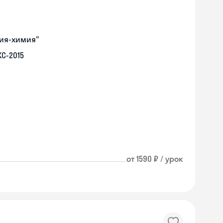
гия-химия"
С-2015
от 1590 ₽ / урок