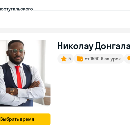
португальского
Николау Донгала
5
от 1590 ₽ за урок
Выбрать время