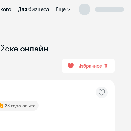
ского
Для бизнеса
Еще
айске онлайн
Избранное
0
23 года опыта