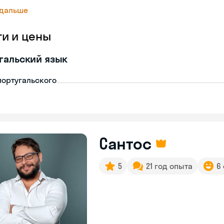
 дальше
ги и цены
гальский язык
португальского
Сантос
5
21 год опыта
6