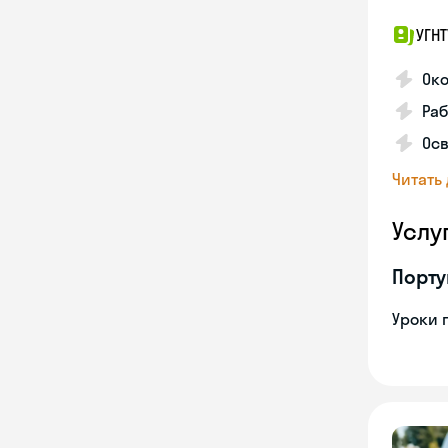
УГНТ
Око
Ра
Осв
Читать
Услу
Порту
Уроки 