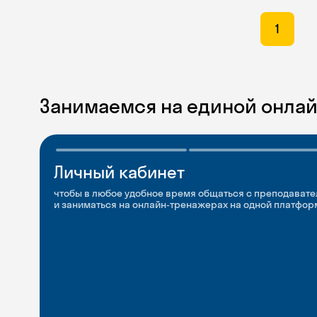
1
Занимаемся на единой онла
Личный кабинет
Мобильное
Разговорные клубы
приложение
и Talks
чтобы в любое удобное время общаться с преподавате
и заниматься на онлайн-тренажерах на одной платфор
чтобы заниматься и изучать новые слова где и когда у
Групповые занятия для разговорной практики и индив
с преподавателями со всего мира, чтобы общаться на