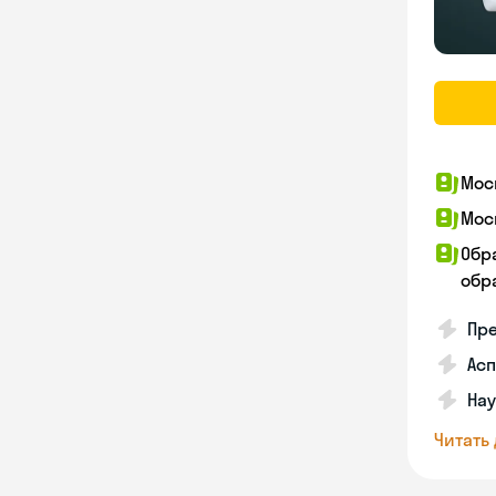
Мос
Мос
Обр
обра
Пр
Асп
Нау
Читать