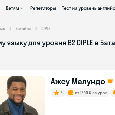
Детям
Репетиторы
Тест на уровень англий
зык
Батайск
DIPLE
 языку для уровня B2 DIPLE в Бат
Ажеу Малундо
5
от 1590 ₽ за урок