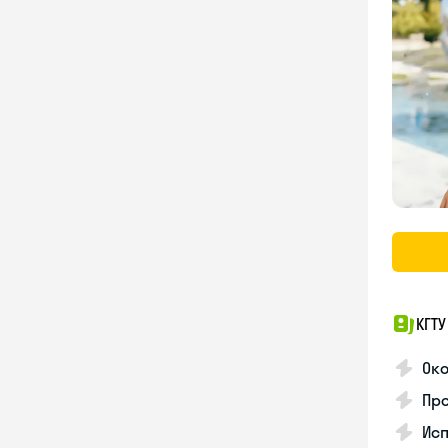
КГТУ
Ок
Про
Ис