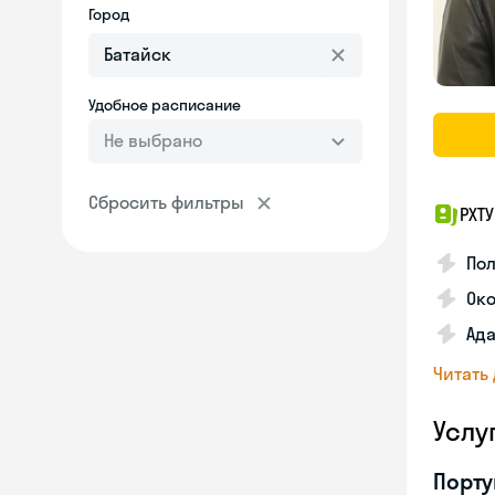
Город
Удобное расписание
Не выбрано
Сбросить фильтры
РХТ
По
Ок
Ада
Читать
Услу
Порту