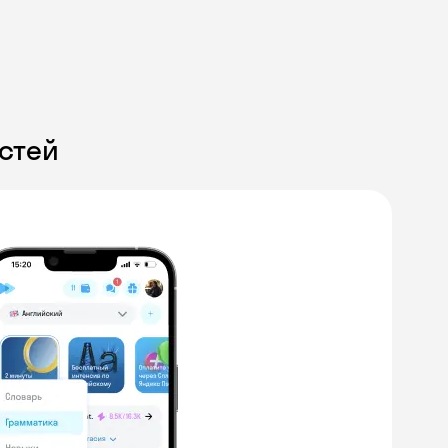
стей
Skyeng Chat
online