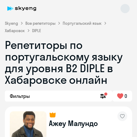
Skyeng
Все репетиторы
Португальский язык
Хабаровск
DIPLE
Репетиторы по
португальскому языку
Skyeng Chat
для уровня B2 DIPLE в
online
Хабаровске онлайн
Фильтры
0
Ажеу Малундо