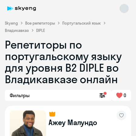
Skyeng
Все репетиторы
Португальский язык
Владикавказ
DIPLE
Репетиторы по
португальскому языку
Skyeng Chat
для уровня B2 DIPLE во
online
Владикавказе онлайн
Фильтры
0
Ажеу Малундо