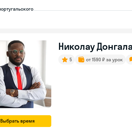
португальского
Николау Донгала
5
от 1590 ₽ за урок
Выбрать время