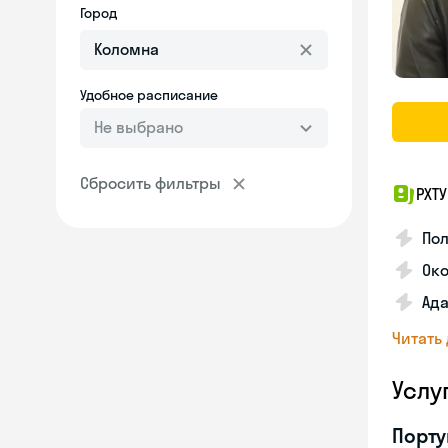
Город
Удобное расписание
Не выбрано
Сбросить фильтры
РХТ
По
Ок
Ада
Читать
Услу
Порту