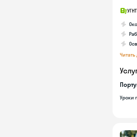
УГНТ
Око
Ра
Осв
Читать
Услу
Порту
Уроки 