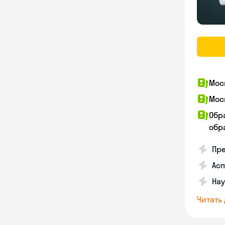
Мос
Мос
Обр
обра
Пр
Асп
Нау
Читать