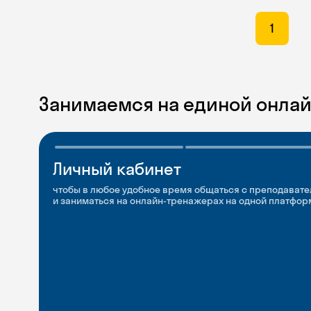
1
Занимаемся на единой онла
Личный кабинет
Мобильное
Разговорные клубы
приложение
и Talks
чтобы в любое удобное время общаться с преподавате
и заниматься на онлайн-тренажерах на одной платфор
чтобы заниматься и изучать новые слова где и когда у
Групповые занятия для разговорной практики и индив
с преподавателями со всего мира, чтобы общаться на