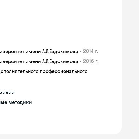
•
2014 г.
верситет имени А.И.Евдокимова
•
2016 г.
верситет имени А.И.Евдокимова
дополнительного профессионального
азилии
ные методики