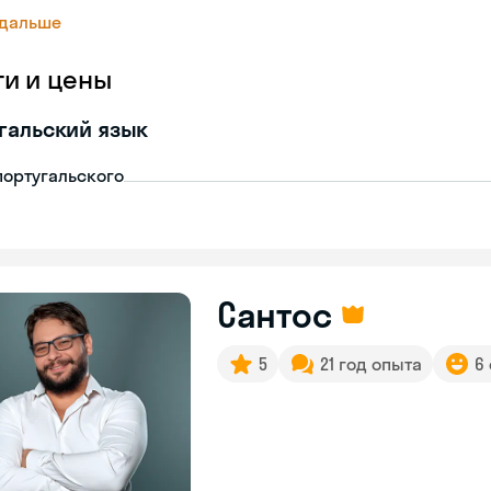
 дальше
ги и цены
гальский язык
португальского
Сантос
5
21 год опыта
6