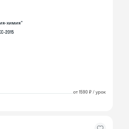
гия-химия"
С-2015
от 1590 ₽ / урок