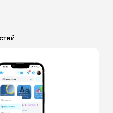
стей
Skyeng Chat
online