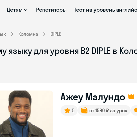
Детям
Репетиторы
Тест на уровень англий
зык
Коломна
DIPLE
у языку для уровня B2 DIPLE в Ко
Ажеу Малундо
5
от 1590 ₽ за урок