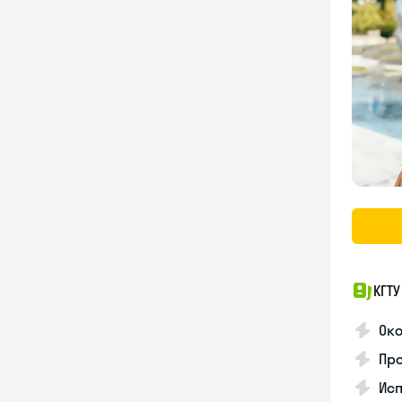
КГТУ
Ок
Про
Ис