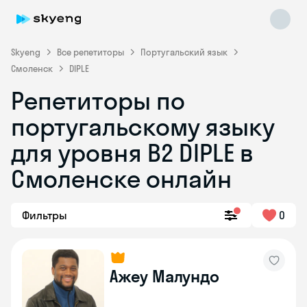
Skyeng
Все репетиторы
Португальский язык
Смоленск
DIPLE
Репетиторы по
португальскому языку
Skyeng Chat
для уровня B2 DIPLE в
online
Смоленске онлайн
Фильтры
0
Ажеу Малундо