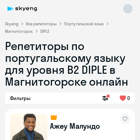
Skyeng
Все репетиторы
Португальский язык
Магнитогорск
DIPLE
Репетиторы по
португальскому языку
Skyeng Chat
для уровня B2 DIPLE в
online
Магнитогорске онлайн
Фильтры
0
Ажеу Малундо