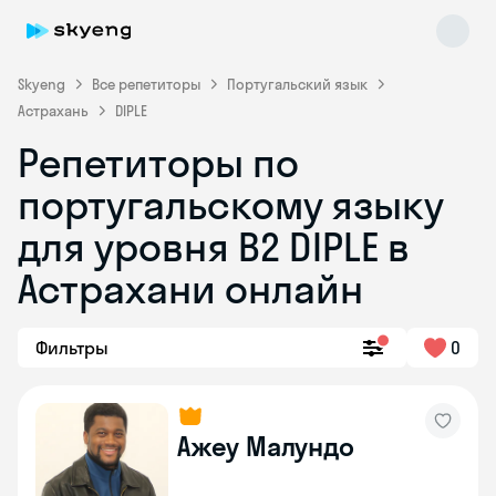
Skyeng
Все репетиторы
Португальский язык
Астрахань
DIPLE
Репетиторы по
португальскому языку
Skyeng Chat
для уровня B2 DIPLE в
online
Астрахани онлайн
Фильтры
0
Ажеу Малундо