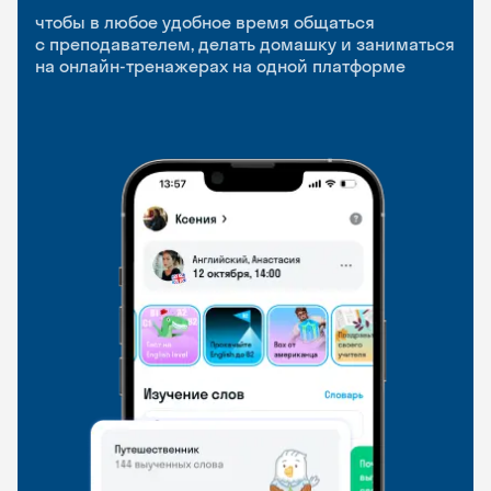
приложение
и Talks
чтобы в любое удобное время общаться
с преподавателем, делать домашку и заниматься
чтобы заниматься и изучать новые слова где
Групповые занятия для разговорной практики
на онлайн-тренажерах на одной платформе
и когда удобно
и индивидуальные встречи с преподавателями
со всего мира, чтобы общаться на английском
свободно