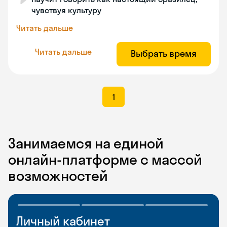
чувствуя культуру
Читать дальше
Читать дальше
Выбрать время
1
Занимаемся на единой
онлайн-платформе с массой
возможностей
Личный кабинет
Мобильное
Разговорные клубы