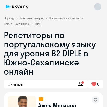
Skyeng
Все репетиторы
Португальский язык
Южно-Сахалинск
DIPLE
Репетиторы по
португальскому языку
Skyeng Chat
для уровня B2 DIPLE в
online
Южно-Сахалинске
онлайн
Фильтры
0
Ажеу Малундо