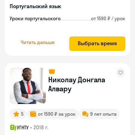
Португальский язык
Уроки португальского
от 1590 ₽ / урок
Читать дальше
Выбрать время
Николау Донгала
Алвару
5
от 1590 ₽ за урок
9 лет опыта
•
2018 г.
УГНТУ