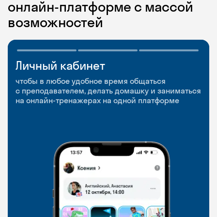
онлайн-платформе с массой
возможностей
Личный кабинет
Мобильное
Разговорные клубы
приложение
и Talks
чтобы в любое удобное время общаться
с преподавателем, делать домашку и заниматься
чтобы заниматься и изучать новые слова где
Групповые занятия для разговорной практики
на онлайн-тренажерах на одной платформе
и когда удобно
и индивидуальные встречи с преподавателями
со всего мира, чтобы общаться на английском
свободно