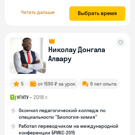
Читать дальше
Выбрать время
Николау Донгала
Алвару
5
от 1590 ₽ за урок
9 лет опыта
•
2018 г.
УГНТУ
Окончил педагогический колледж по
специальности "Биология-химия"
Работал переводчиком на международной
конференции БРИКС-2015