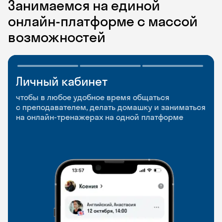
Занимаемся на единой
онлайн-платформе с массой
возможностей
Личный кабинет
Мобильное
Разговорные клубы
приложение
и Talks
чтобы в любое удобное время общаться
с преподавателем, делать домашку и заниматься
чтобы заниматься и изучать новые слова где
Групповые занятия для разговорной практики
на онлайн-тренажерах на одной платформе
и когда удобно
и индивидуальные встречи с преподавателями
со всего мира, чтобы общаться на английском
свободно