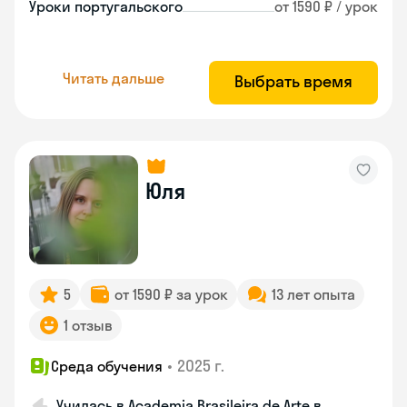
Уроки португальского
от 1590 ₽ / урок
Читать дальше
Выбрать время
Юля
5
от 1590 ₽ за урок
13 лет опыта
1 отзыв
•
2025 г.
Среда обучения
Училась в Academia Brasileira de Arte в