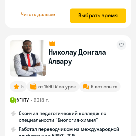
Читать дальше
Выбрать время
Николау Донгала
Алвару
5
от 1590 ₽ за урок
9 лет опыта
•
2018 г.
УГНТУ
Окончил педагогический колледж по
специальности "Биология-химия"
Работал переводчиком на международной
конференции БРИКС-2015