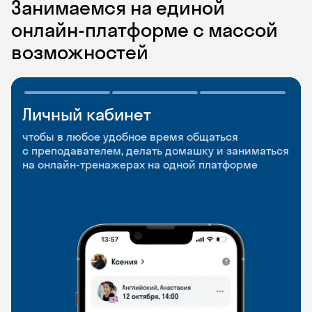
Занимаемся на единой
онлайн-платформе с массой
возможностей
Личный кабинет
Мобильное
Разговорные клубы
приложение
и Talks
чтобы в любое удобное время общаться
с преподавателем, делать домашку и заниматься
чтобы заниматься и изучать новые слова где
Групповые занятия для разговорной практики
на онлайн-тренажерах на одной платформе
и когда удобно
и индивидуальные встречи с преподавателями
со всего мира, чтобы общаться на английском
свободно