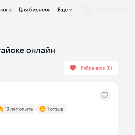
ского
Для бизнеса
Еще
атайске онлайн
Избранное
0
13 лет опыта
1 отзыв