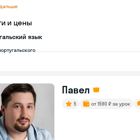
 дальше
ги и цены
гальский язык
португальского
Павел
5
от 1590 ₽ за урок