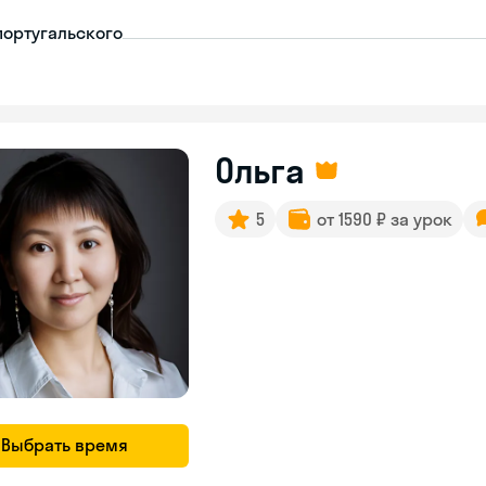
португальского
Ольга
5
от 1590 ₽ за урок
Выбрать время