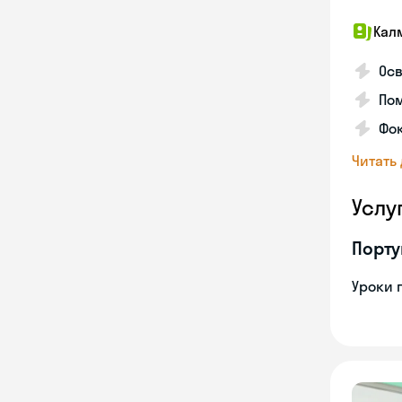
Кал
Осв
Пом
Фо
Читать
Услу
Порту
Уроки 