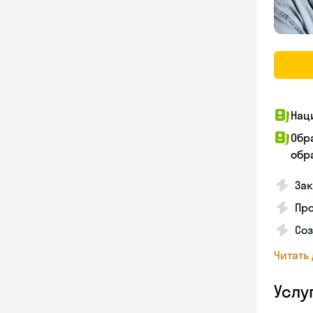
Нац
Обр
обра
За
Про
Соз
Читать
Услу