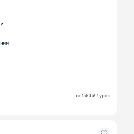
ии
ении
от 1590 ₽ / урок