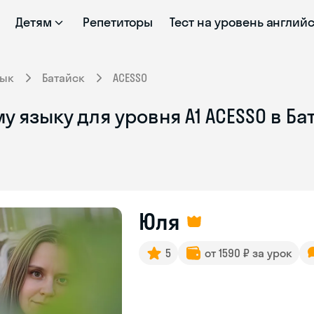
Детям
Репетиторы
Тест на уровень англий
зык
Батайск
ACESSO
у языку для уровня A1 ACESSO в Б
Юля
5
от 1590 ₽ за урок