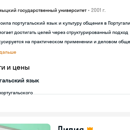
•
2001 г.
мыцкий государственный университет
оила португальский язык и культуру общения в Португал
огает достигать целей через структурированный подход
кусируется на практическом применении и деловом общ
 дальше
ги и цены
гальский язык
португальского
Лилия