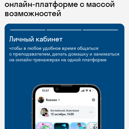
онлайн-платформе с массой
возможностей
Личный кабинет
Мобильное
Разговорные клубы
приложение
и Talks
чтобы в любое удобное время общаться
с преподавателем, делать домашку и заниматься
чтобы заниматься и изучать новые слова где
Групповые занятия для разговорной практики
на онлайн-тренажерах на одной платформе
и когда удобно
и индивидуальные встречи с преподавателями
со всего мира, чтобы общаться на английском
свободно