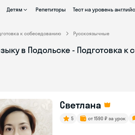
Детям
Репетиторы
Тест на уровень англий
дготовка к собеседованию
Русскоязычные
зыку в Подольске - Подготовка к
Светлана
5
от 1590 ₽ за урок