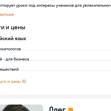
птирует уроки под интересы учеников для увлекательног
 дальше
ги и цены
йский язык
ркетологов
й - для бизнеса
тешествий
уги и цены (5)
Олег