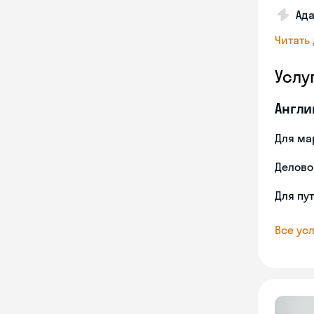
Ада
Читать
Услу
Англи
Для ма
Делово
Для пу
Все усл