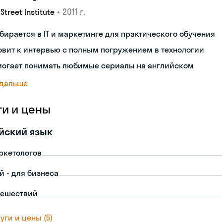
•
2011 г.
 Street Institute
бирается в IT и маркетинге для практического обучения
овит к интервью с полным погружением в технологии
могает понимать любимые сериалы на английском
 дальше
ги и цены
йский язык
ркетологов
й - для бизнеса
тешествий
уги и цены (5)