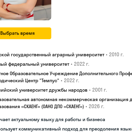
Выбрать время
•
2010 г.
ской государственный аграрный университет
•
2022 г.
ый федеральный университет
тное Образовательное Учреждение Дополнительного Проф
•
2022 г.
одический Центр "Темпус"
•
2001 г.
сийский университет дружбы народов
азовательная автономная некоммерческая организация 
•
2026 г.
зования «СКАЕНГ» (ОАНО ДПО «СКАЕНГ»)
чает актуальному языку для работы и бизнеса
пользует коммуникативный подход для преодоления язык