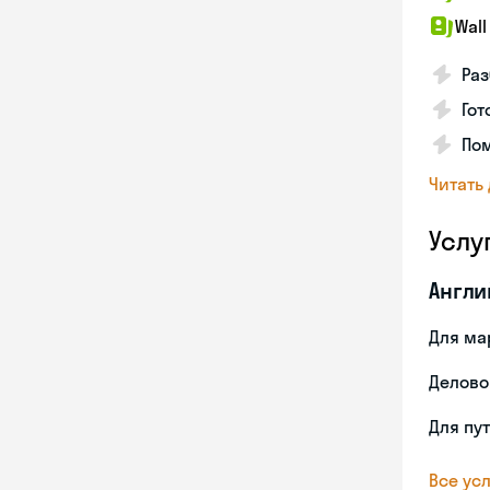
Wall
Раз
Гот
По
Читать
Услу
Англи
Для ма
Делово
Для пу
Все усл