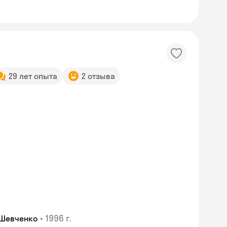
29 лет опыта
2 отзыва
Skyeng Chat
•
1996 г.
 Шевченко
online