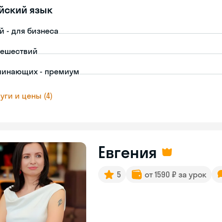
йский язык
й - для бизнеса
тешествий
чинающих - премиум
уги и цены (4)
Евгения
5
от 1590 ₽ за урок