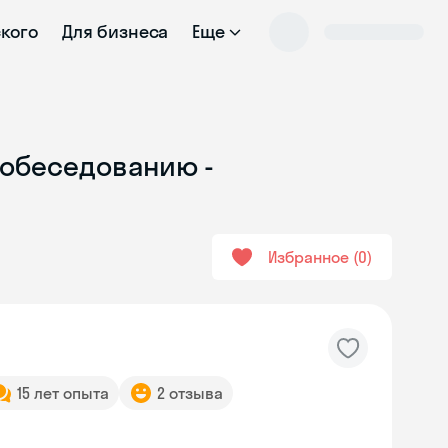
ского
Для бизнеса
Еще
 собеседованию -
Избранное
0
15 лет опыта
2 отзыва