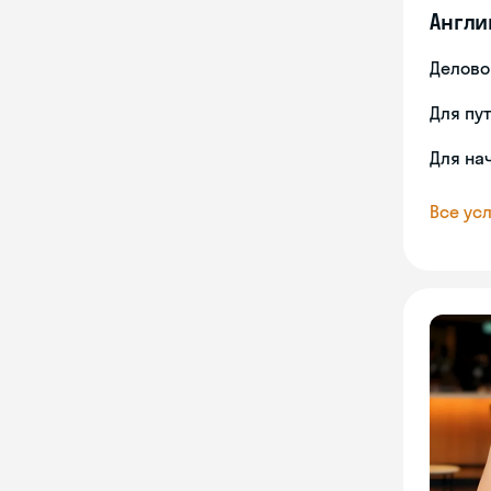
Англи
Делово
Для пу
Для на
Все усл