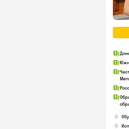
Дон
Южн
Час
Мет
Рос
Обр
обра
Обу
Ис