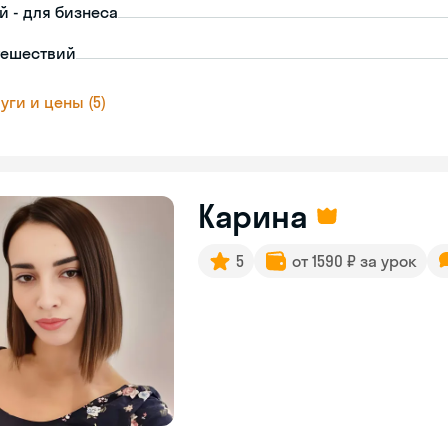
й - для бизнеса
тешествий
уги и цены (5)
Карина
5
от 1590 ₽ за урок