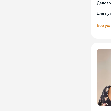
Делово
Для пу
Все усл