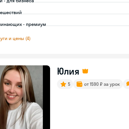
й - для бизнеса
тешествий
чинающих - премиум
уги и цены (4)
Юлия
5
от 1590 ₽ за урок