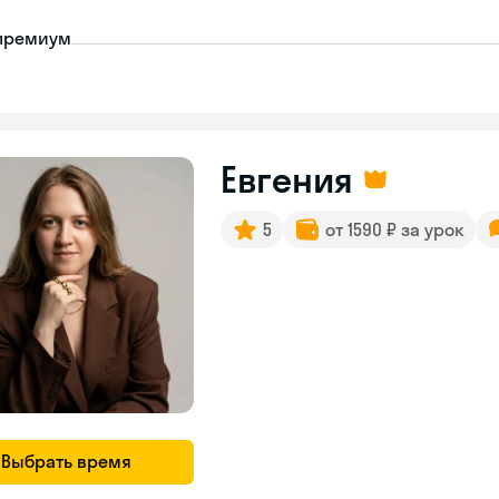
премиум
Евгения
5
от 1590 ₽ за урок
Выбрать время