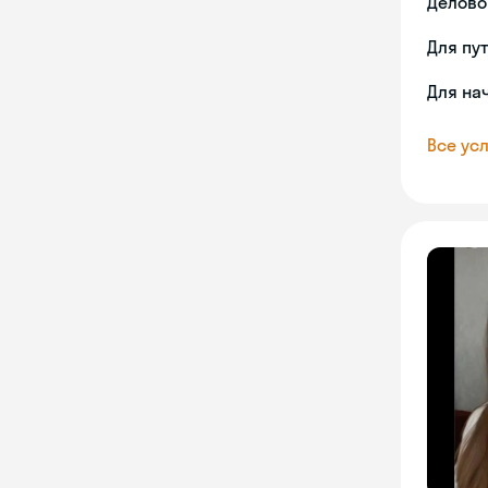
Делово
Для пу
Для на
Все усл