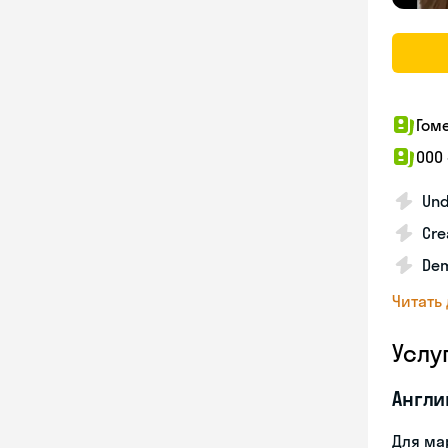
Гом
ООО
Und
Cre
Dem
Читать
Услу
Англи
Для ма