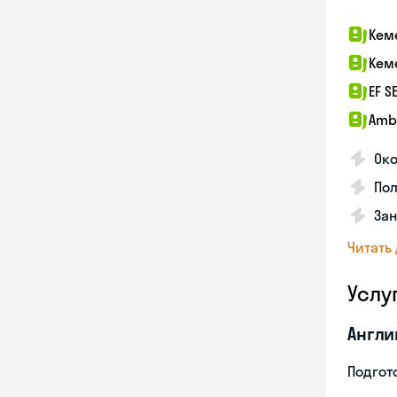
Кем
Кем
EF S
Amb
Ок
Пол
За
Читать
Услу
Англи
Подгото