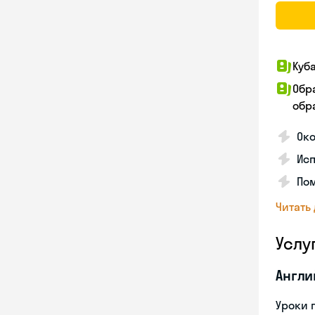
Куб
Обр
обра
Око
Исп
Пом
Читать
Услу
Англи
Уроки 