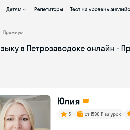
Детям
Репетиторы
Тест на уровень англий
Премиум
зыку в Петрозаводске онлайн - П
Юлия
5
от 1590 ₽ за урок