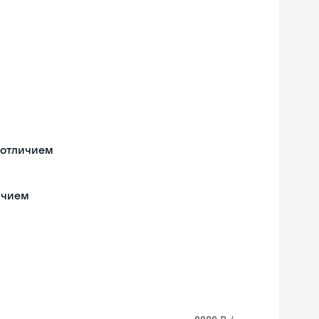
 отличием
ичием