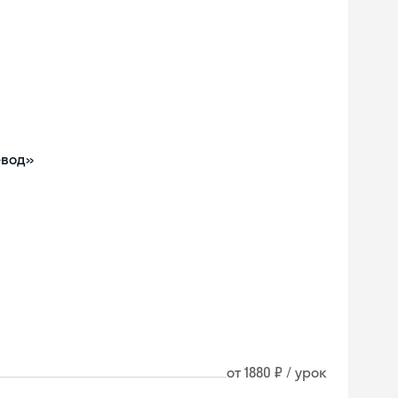
евод»
от 1880 ₽ / урок