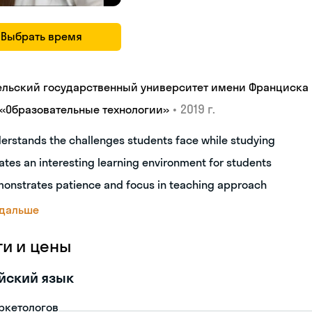
Выбрать время
ельский государственный университет имени Франциска
•
2019 г.
 «Образовательные технологии»
erstands the challenges students face while studying
ates an interesting learning environment for students
onstrates patience and focus in teaching approach
 дальше
ги и цены
йский язык
ркетологов