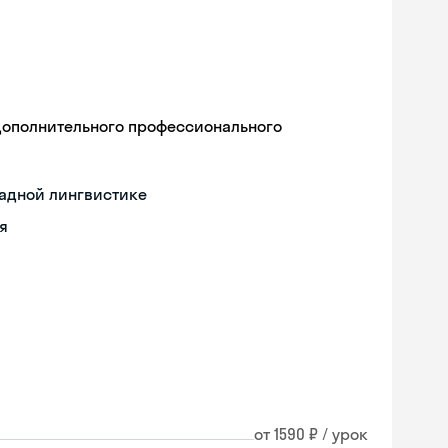
дополнительного профессионального
ладной лингвистике
я
Skyeng Chat
от 1590 ₽ / урок
online