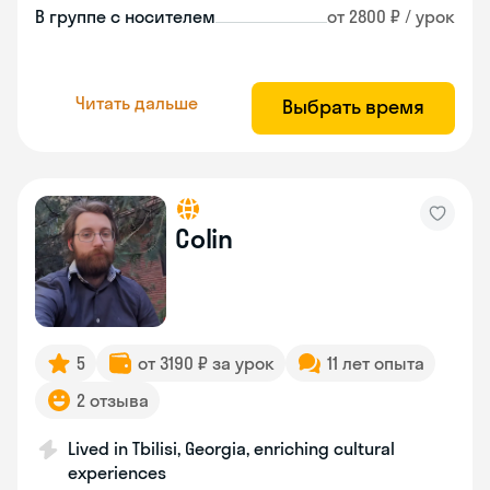
В группе с носителем
от 2800 ₽ / урок
Читать дальше
Выбрать время
Colin
5
от 3190 ₽ за урок
11 лет опыта
2 отзыва
Lived in Tbilisi, Georgia, enriching cultural
experiences