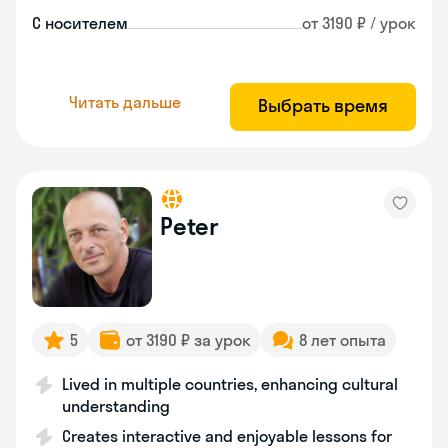
С носителем
от 3190 ₽ / урок
Читать дальше
Выбрать время
Peter
5
от 3190 ₽ за урок
8 лет опыта
Lived in multiple countries, enhancing cultural
understanding
Creates interactive and enjoyable lessons for