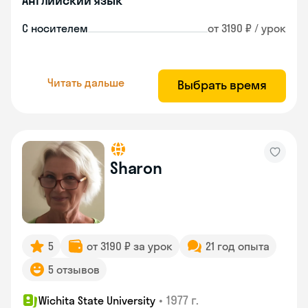
Английский язык
С носителем
от 3190 ₽ / урок
Читать дальше
Выбрать время
Sharon
5
от 3190 ₽ за урок
21 год опыта
5 отзывов
•
1977 г.
Wichita State University