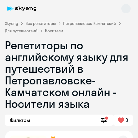
Skyeng
Все репетиторы
Петропавловск-Камчатский
Для путешествий
Носители
Репетиторы по
английскому языку для
путешествий в
Петропавловске-
Skyeng Chat
online
Камчатском онлайн -
Носители языка
Фильтры
0