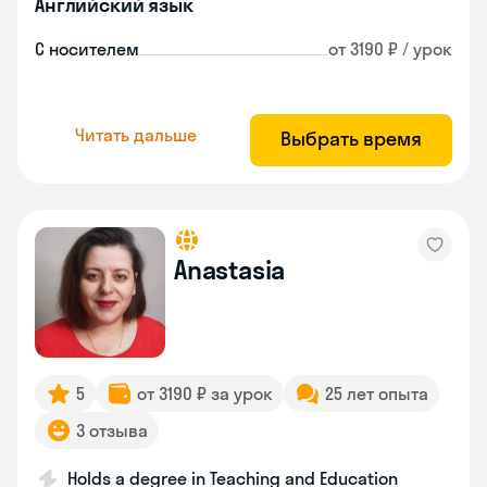
Английский язык
С носителем
от 3190 ₽ / урок
Читать дальше
Выбрать время
Anastasia
5
от 3190 ₽ за урок
25 лет опыта
3 отзыва
Holds a degree in Teaching and Education