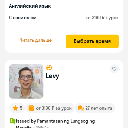
Английский язык
С носителем
от 3190 ₽ / урок
Читать дальше
Выбрать время
Levy
5
от 3190 ₽ за урок
27 лет опыта
Issued by Pamantasan ng Lungsog ng
•
1997 г.
Maynila