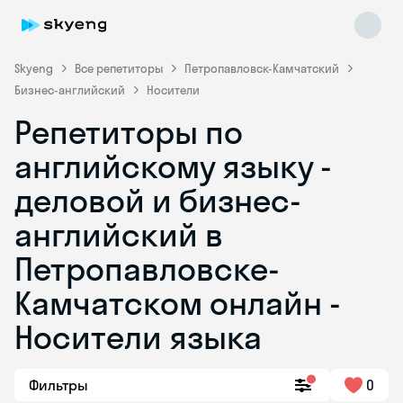
Skyeng
Все репетиторы
Петропавловск-Камчатский
Бизнес-английский
Носители
Репетиторы по
английскому языку -
деловой и бизнес-
английский в
Skyeng Chat
online
Петропавловске-
Камчатском онлайн -
Носители языка
Фильтры
0