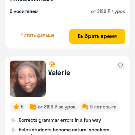
С носителем
от 3190 ₽ / урок
Читать дальше
Выбрать время
Valerie
5
от 3190 ₽ за урок
9 лет опыта
Corrects grammar errors in a fun way
Helps students become natural speakers