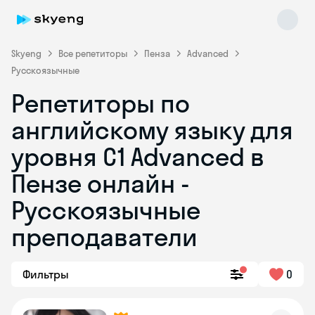
Skyeng
Все репетиторы
Пенза
Advanced
Русскоязычные
Репетиторы по
английскому языку для
уровня C1 Advanced в
Пензе онлайн -
Skyeng Chat
online
Русскоязычные
преподаватели
Фильтры
0