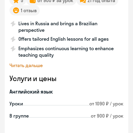
5
от 900 ₽ за урок
21 год опыта
1 отзыв
Lives in Russia and brings a Brazilian
perspective
Offers tailored English lessons for all ages
Emphasizes continuous learning to enhance
teaching quality
Читать дальше
Услуги и цены
Английский язык
Уроки
от 1090 ₽ / урок
В группе
от 900 ₽ / урок