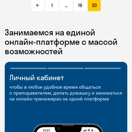
1
...
19
20
Занимаемся на единой
онлайн-платформе с массой
возможностей
Личный кабинет
Мобильное
Разговорные клубы
приложение
и Talks
чтобы в любое удобное время общаться
с преподавателем, делать домашку и заниматься
чтобы заниматься и изучать новые слова где
Групповые занятия для разговорной практики
на онлайн-тренажерах на одной платформе
и когда удобно
и индивидуальные встречи с преподавателями
со всего мира, чтобы общаться на английском
свободно