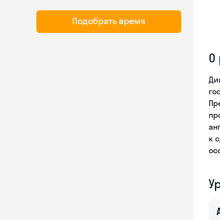
Подобрать время
О
Ди
го
Пр
пр
ан
к 
ос
У