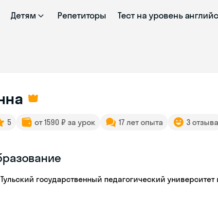
Детям
Репетиторы
Тест на уровень англий
нна
5
от 1590 ₽ за урок
17 лет опыта
3 отзыв
бразование
Тульский государственный педагогический университет и