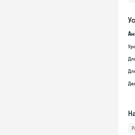
У
Ан
Ур
Дл
Дл
Де
Н
Р