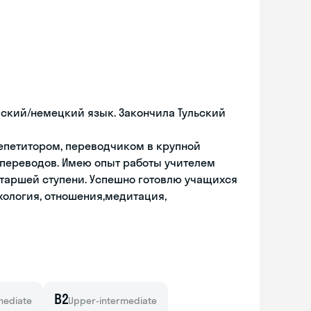
ский/немецкий язык. Закончила Тульский
репетитором, переводчиком в крупной
ереводов. Имею опыт работы учителем
старшей ступени. Успешно готовлю учащихся
ихология, отношения,медитация,
B2
mediate
Upper-intermediate