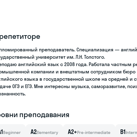
 репетиторе
пломированный преподаватель. Специализация — англий
сударственный университет им. Л.Н. Толстого.
еподаю английский язык с 2008 года. Работала частным 
омышленной компании и внештатным сотрудником бюро п
глийского языка в государственной школе на средней и 
сдаче ОГЭ и ЕГЭ. Мне интересны музыка, саморазвитие, пс
ознанность.
ровни преподавания
A1
A2
A2+
B1
Beginner
Elementary
Pre-intermediate
Inter