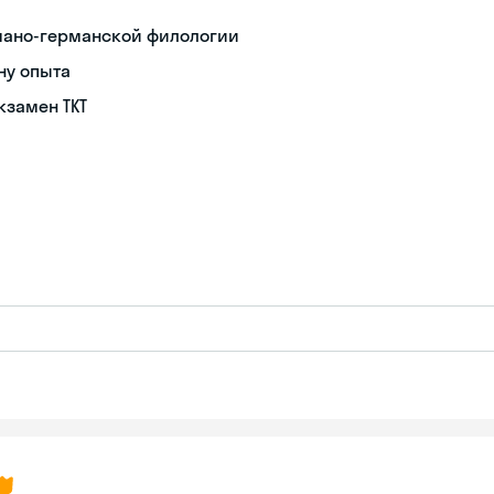
омано-германской филологии
ну опыта
замен TKT