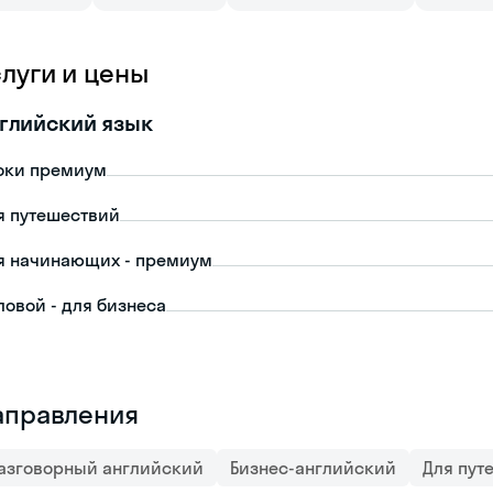
слуги и цены
глийский язык
оки премиум
я путешествий
я начинающих - премиум
ловой - для бизнеса
аправления
азговорный английский
Бизнес-английский
Для пут