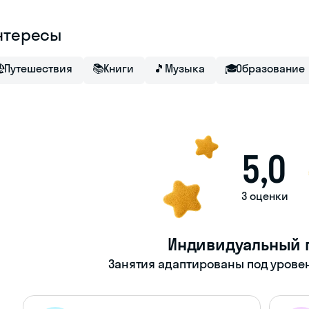
нтересы

Путешествия
📚
Книги
🎵
Музыка
🎓
Образование
5,0
3 оценки
Индивидуальный 
Занятия адаптированы под уровен