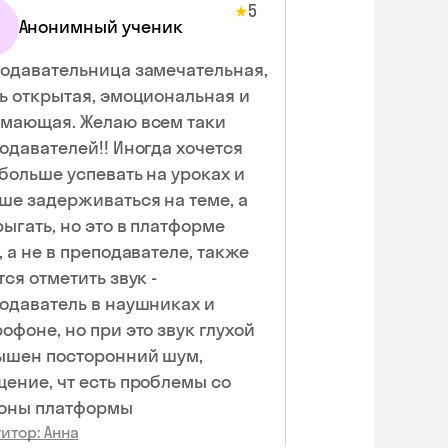
5
★
Анонимный ученик
одавательница замечательная,
ь открытая, эмоциональная и
мающая. Желаю всем таки
одавателей!! Иногда хочется
 больше успевать на уроках и
ше задерживаться на теме, а
рыгать, но это в платформе
, а не в преподавателе, также
тся отметить звук -
одаватель в наушниках и
офоне, но при это звук глухой
ышен посторонний шум,
ение, чт есть проблемы со
оны платформы
итор: Анна