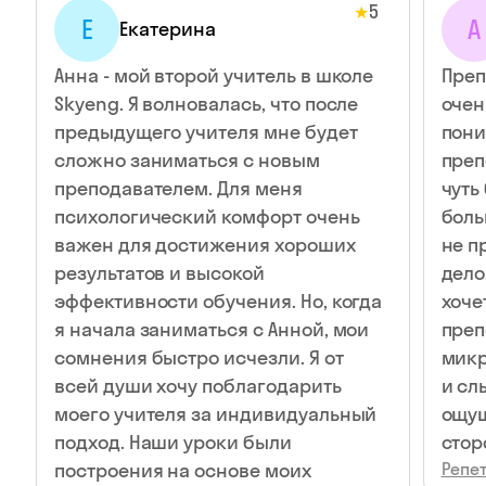
5
★
Е
А
Екатерина
Анна - мой второй учитель в школе
Преп
Skyeng. Я волновалась, что после
очен
предыдущего учителя мне будет
пони
сложно заниматься с новым
преп
преподавателем. Для меня
чуть
психологический комфорт очень
боль
важен для достижения хороших
не п
результатов и высокой
дело
эффективности обучения. Но, когда
хоче
я начала заниматься с Анной, мои
преп
сомнения быстро исчезли. Я от
микр
всей души хочу поблагодарить
и сл
моего учителя за индивидуальный
ощущ
подход. Наши уроки были
стор
построения на основе моих
Репет