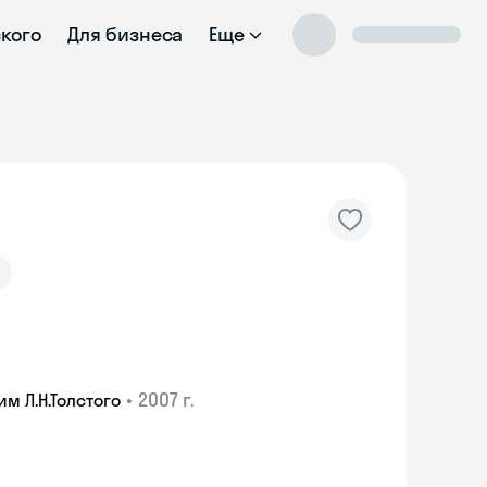
ского
Для бизнеса
Еще
а
•
2007 г.
м Л.Н.Толстого