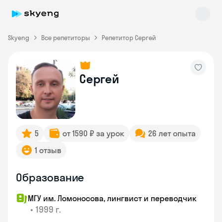
Skyeng
Все репетиторы
Репетитор Сергей
Сергей
Skyeng Chat
online
5
от 1590 ₽ за урок
26 лет опыта
1 отзыв
Образование
МГУ им. Ломоносова, лингвист и переводчик
•
1999 г.