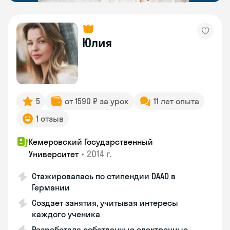
Юлия
5
от 1590 ₽ за урок
11 лет опыта
1 отзыв
Кемеровский Государственный
•
2014 г.
Университет
Стажировалась по стипендии DAAD в
Германии
Создает занятия, учитывая интересы
каждого ученика
Разработала собственные электронные