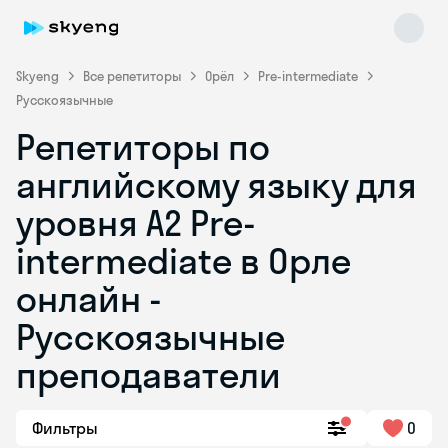
Skyeng
Все репетиторы
Орёл
Pre-intermediate
Русскоязычные
Репетиторы по
английскому языку для
уровня A2 Pre-
intermediate в Орле
Skyeng Chat
online
онлайн -
Русскоязычные
преподаватели
Фильтры
0