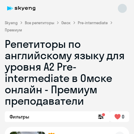
Skyeng
Все репетиторы
Омск
Pre-intermediate
Премиум
Репетиторы по
английскому языку для
уровня A2 Pre-
intermediate в Омске
Skyeng Chat
online
онлайн - Премиум
преподаватели
Фильтры
0